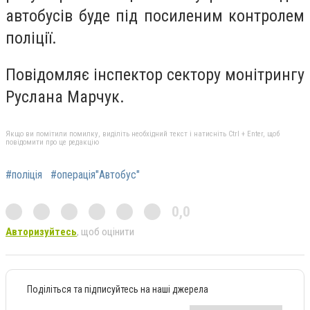
автобусів буде під посиленим контролем
поліції.
Повідомляє інспектор сектору монітрингу
Руслана Марчук.
Якщо ви помітили помилку, виділіть необхідний текст і натисніть Ctrl + Enter, щоб
повідомити про це редакцію
#поліція
#операція"Автобус"
0,0
Авторизуйтесь
, щоб оцінити
Поділіться та підписуйтесь на наші джерела