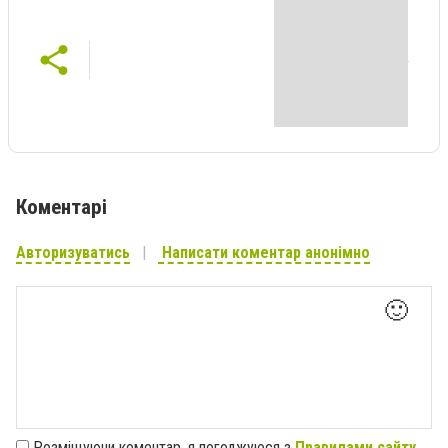
Коментарі
Авторизуватись
Написати коментар анонімно
🙂
Розміщуючи коментар, я погоджуюся з
Правилами сайту