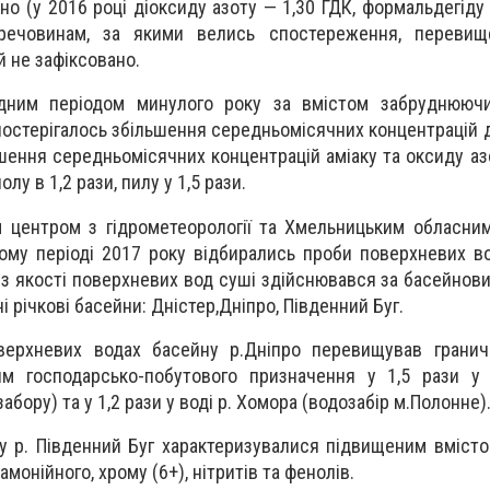
но (у 2016 році діоксиду азоту — 1,30 ГДК, формальдегіду 
ечовинам, за якими велись спостереження, перевищ
 не зафіксовано.
ідним періодом минулого року за вмістом забруднююч
остерігалось збільшення середньомісячних концентрацій д
ншення середньомісячних концентрацій аміаку та оксиду азо
у в 1,2 рази, пилу у 1,5 рази.
 центром з гідрометеорології та Хмельницьким обласни
ному періоді 2017 року відбирались проби поверхневих во
із якості поверхневих вод суші здійснювався за басейнов
і річкові басейни: Дністер,Дніпро, Південний Буг.
ерхневих водах басейну р.Дніпро перевищував гранич
йм господарсько-побутового призначення у 1,5 рази у 
абору) та у 1,2 рази у воді р. Хомора (водозабір м.Полонне)
у р. Південний Буг характеризувалися підвищеним вміст
амонійного, хрому (6+), нітритів та фенолів.