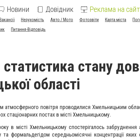
Новини
Довідник
Реклама на сайт
Вакансії
Нерухомість
Авто / Мото
Фотозвіти
Карта міста
Пог
ник
Питання-Відповідь
 статистика стану дов
ької області
ом атмосферного повітря проводилися Хмельницьким обл
вох стаціонарних постах в місті Хмельницькому.
оку в місті Хмельницькому спостерігалось забруднення
у та формальдегідом середньомісячні концентрації яких 