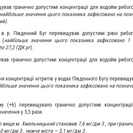
ував гранично допустимі концентрації для водойм рибог
найбільше значення цього показника зафіксовано на позн
ий)
.
 в р. Південний Буг перевищував допустимі рівні рибо
 (
найбільше значення цього показника зафіксовано 1
о 27,2 ГДК рг
).
вав гранично допустимі концентрації для водойм рибог
я концентрації нітритів у водах Південного Бугу перевищу
йбільше значення цього показника зафіксовано на позначц
.
у (+6) перевищувало гранично допустимі концентраці
начення у 5,5 рази.
 вище м. Хмельницький становив 7,6 мг/дм 3 , при гранич
0 мг/дм 3 , нижче міста — 3,1 мг/дм 3 .