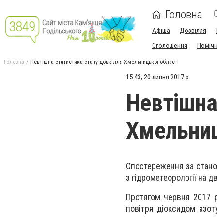
Головна
Афіша
Дозвілля
Оголошення
Поміч
Головна
Невтішна статистика стану довкілля Хмельницької області
15:43, 20 липня 2017 р.
Невтішна
Хмельниц
Спостереження за стан
з гідрометеорології на д
Протягом червня 2017 р
повітря діоксидом азот