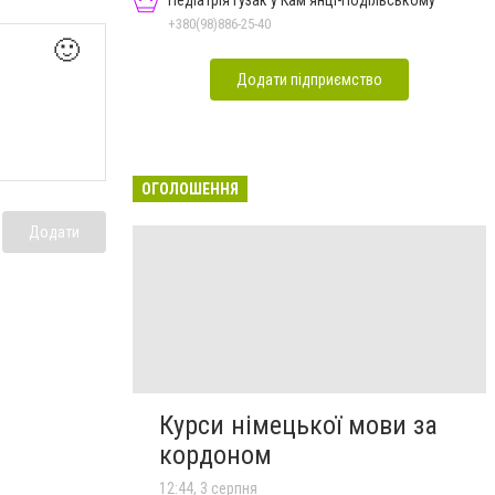
Педіатрія Гузак у Кам'янці-Подільському
+380(98)886-25-40
🙂
Додати підприємство
ОГОЛОШЕННЯ
Додати
Курси німецької мови за
кордоном
12:44, 3 серпня