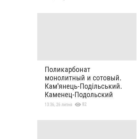
Поликарбонат
монолитный и сотовый.
Кам'янець-Подільський.
Каменец-Подольский
82
13:36, 26 липня