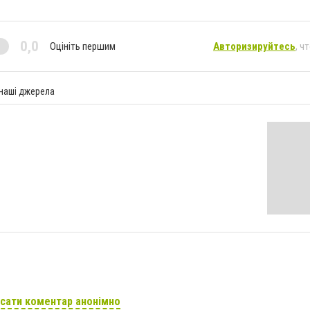
0,0
Оцініть першим
Авторизируйтесь
, ч
 наші джерела
сати коментар анонімно