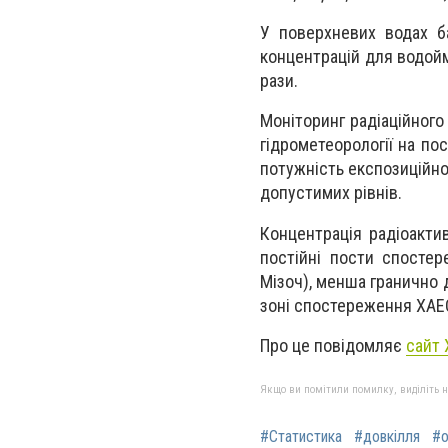
У поверхневих водах б
концентрацій для водойм
рази.
Моніторинг радіаційного
гідрометеорології на по
потужність експозиційно
допустимих рівнів.
Концентрація радіоакти
постійні пости спостер
Мізоч), менша гранично 
зоні спостереження ХАЕС
Про це повідомляє
сайт 
Якщо ви помітили помилку, виділіть нео
#Статистика
#довкілля
#о