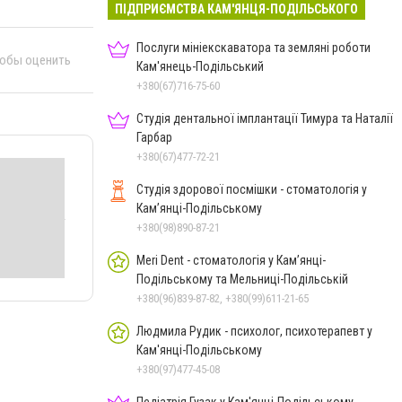
ПІДПРИЄМСТВА КАМ'ЯНЦЯ-ПОДІЛЬСЬКОГО
Послуги мініекскаватора та земляні роботи
тобы оценить
Кам'янець-Подільський
+380(67)716-75-60
Студія дентальної імплантації Тимура та Наталії
Гарбар
+380(67)477-72-21
Студія здорової посмішки - стоматологія у
Кам’янці-Подільському
+380(98)890-87-21
Meri Dent - стоматологія у Кам’янці-
Подільському та Мельниці-Подільській
+380(96)839-87-82, +380(99)611-21-65
Людмила Рудик - психолог, психотерапевт у
Кам'янці-Подільському
+380(97)477-45-08