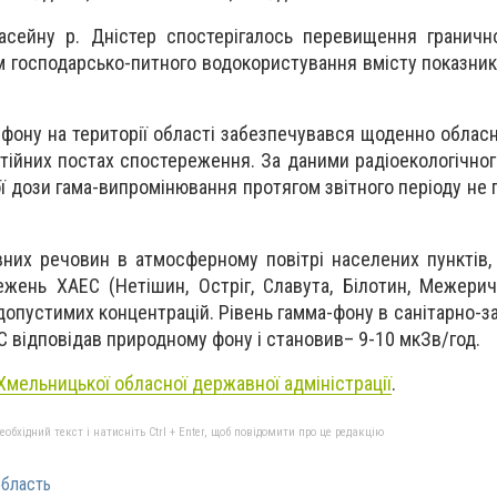
асейну р. Дністер спостерігалось перевищення граничн
 господарсько-питного водокористування вмісту показника
 фону на території області забезпечувався щоденно облас
стійних постах спостереження. За даними радіоекологічног
ї дози гама-випромінювання протягом звітного періоду не
вних речовин в атмосферному повітрі населених пунктів,
ежень ХАЕС (Нетішин, Остріг, Славута, Білотин, Межеричі
допустимих концентрацій. Рівень гамма-фону в санітарно-за
 відповідав природному фону і становив– 9-10 мкЗв/год.
Хмельницької обласної державної адміністрації
.
бхідний текст і натисніть Ctrl + Enter, щоб повідомити про це редакцію
бласть