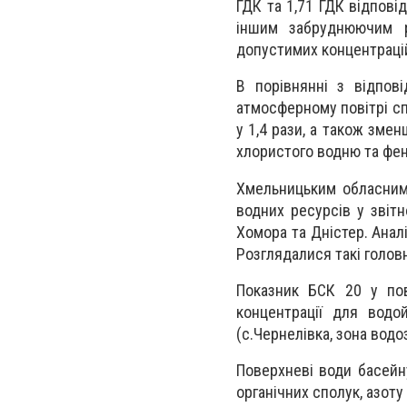
ГДК та 1,71 ГДК відповід
іншим забруднюючим р
допустимих концентрацій
В порівнянні з відпов
атмосферному повітрі сп
у 1,4 рази, а також зме
хлористого водню та фенол
Хмельницьким обласним
водних ресурсів у звіт
Хомора та Дністер. Анал
Розглядалися такі головн
Показник БСК 20 у пов
концентрації для водо
(с.Чернелівка, зона водоз
Поверхневі води басейн
органічних сполук, азоту 