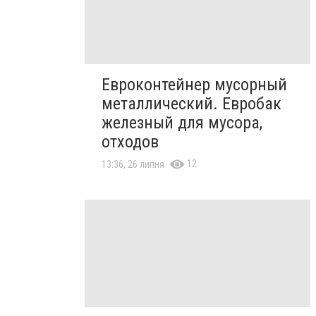
Евроконтейнер мусорный
металлический. Евробак
железный для мусора,
отходов
12
13:36, 26 липня