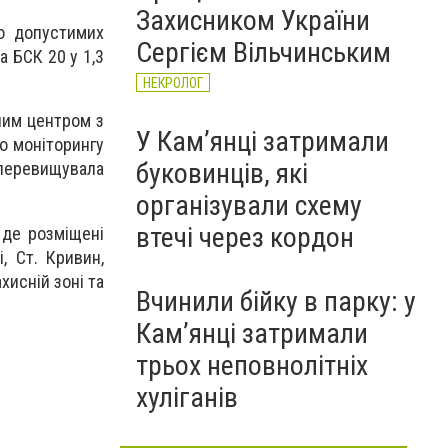
Захисником України
о допустимих
Сергієм Вільчинським
 БСК 20 у 1,3
НЕКРОЛОГ
ним центром з
У Кам’янці затримали
о моніторингу
буковинців, які
 перевищувала
організували схему
втечі через кордон
 де розміщені
, Ст. Кривин,
хисній зоні та
Вчинили бійку в парку: у
Кам’янці затримали
трьох неповнолітніх
хуліганів