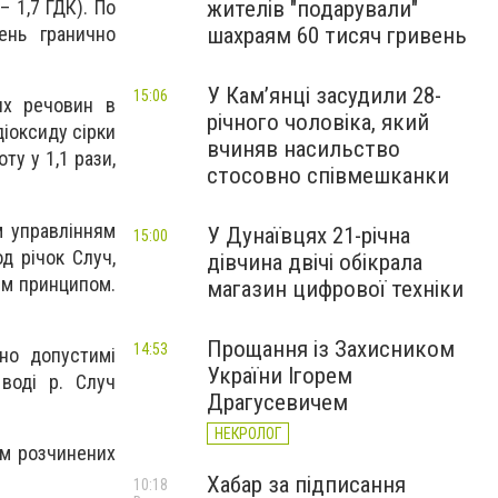
жителів "подарували"
– 1,7 ГДК). По
шахраям 60 тисяч гривень
ень гранично
У Камʼянці засудили 28-
15:06
их речовин в
річного чоловіка, який
іоксиду сірки
вчиняв насильство
ту у 1,1 рази,
стосовно співмешканки
м управлінням
У Дунаївцях 21-річна
15:00
д річок Случ,
дівчина двічі обікрала
им принципом.
магазин цифрової техніки
Прощання із Захисником
14:53
но допустимі
України Ігорем
воді р. Случ
Драгусевичем
.
НЕКРОЛОГ
ом розчинених
Хабар за підписання
10:18