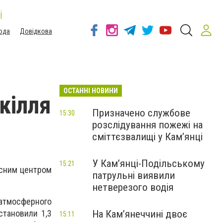
і
ода
Довідкова
ОСТАННІ НОВИНИ
кілля
Призначено службове
15:30
розслідування пожежі на
сміттєзвалищі у Кам’янці
У Кам’янці-Подільському
15:21
асним центром
патрульні виявили
нетверезого водія
 атмосферного
На Камʼянеччині двоє
становили 1,3
15:11