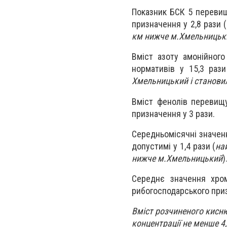
Показник БСК 5 перевищ
призначення у 2,8 рази (
км нижче м.
Хмельницьк
Вміст азоту амонійного
нормативів у 15,3 рази
Хмельницький і становил
Вміст фенолів перевищу
призначення у 3 рази.
Середньомісячні значенн
допустимі у 1,4 рази (
на
нижче м.
Хмельницький
)
Середнє значення хром
рибогосподарського приз
Вміст розчиненого кисню
концентрації не менше 4,