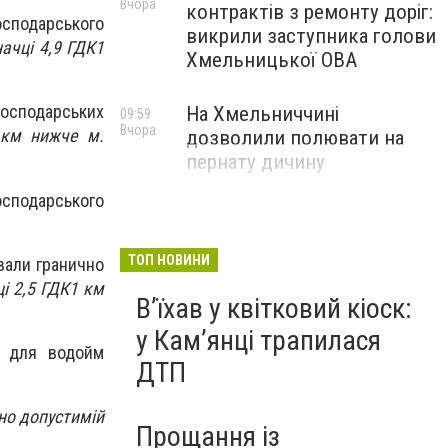
Вчора
контрактів з ремонту доріг:
осподарського
викрили заступника голови
ачці 4,9 ГДК
1
Хмельницької ОВА
господарських
На Хмельниччині
09:59
Вчора
 км нижче м.
дозволили полювати на
пернату дичину
осподарського
ТОП НОВИНИ
вали гранично
і 2,5 ГДК
1 км
Вʼїхав у квітковий кіоск:
у Камʼянці трапилася
ї для водойм
ДТП
но допустимій
Прощання із