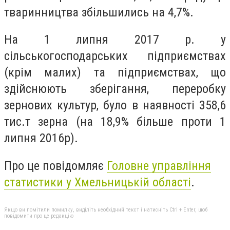
тваринництва збільшились на 4,7%.
На 1 липня 2017 р. у
сільськогосподарських підприємствах
(крім малих) та підприємствах, що
здійснюють зберігання, переробку
зернових культур, було в наявності 358,6
тис.т зерна (на 18,9% більше проти 1
липня 2016р).
Про це повідомляє
Головне управлiння
статистики у Хмельницькій областi
.
Якщо ви помітили помилку, виділіть необхідний текст і натисніть Ctrl + Enter, щоб
повідомити про це редакцію