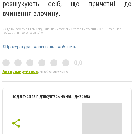
розшукують осіб, що причетні до
вчинення злочину.
Якщо ви помітили помилку, виділіть необхідний текст і натисніть Ctrl + Enter, щоб
повідомити про це редакцію
#Прокуратура
#алкоголь
#область
0,0
Авторизируйтесь
, чтобы оценить
Поділіться та підписуйтесь на наші джерела