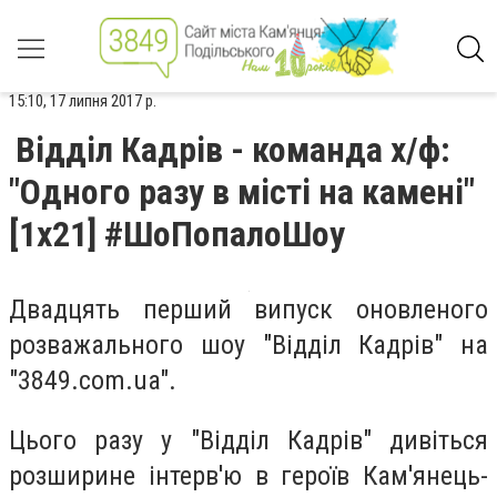
15:10, 17 липня 2017 р.
Відділ Кадрів - команда х/ф:
"Одного разу в місті на камені"
[1x21] #ШоПопалоШоу
Двадцять перший випуск оновленого
розважального шоу "Відділ Кадрів" на
"3849.com.ua".
Цього разу у "Відділ Кадрів" дивіться
розширине інтерв'ю в героїв Кам'янець-