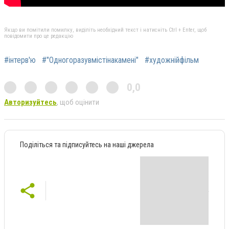
Якщо ви помітили помилку, виділіть необхідний текст і натисніть Ctrl + Enter, щоб
повідомити про це редакцію
#інтерв'ю
#"Одногоразувмістінакамені"
#художнійфільм
0,0
Авторизуйтесь
, щоб оцінити
Поділіться та підписуйтесь на наші джерела