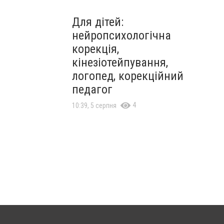
Для дітей:
нейропсихологічна
корекція,
кінезіотейпування,
логопед, корекційний
педагог
4
10:39, 5 серпня