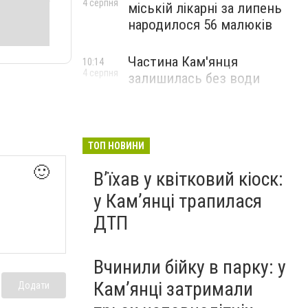
4 серпня
міській лікарні за липень
народилося 56 малюків
Частина Кам'янця
10:14
4 серпня
залишилась без води
ТОП НОВИНИ
🙂
Вʼїхав у квітковий кіоск:
у Камʼянці трапилася
ДТП
Вчинили бійку в парку: у
Кам’янці затримали
Додати