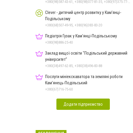
+380(98)587-43-61, +380(98)077-81-35, +380(97)375-77-72, +380(97)982-31-07
Clever - дитячий центр розвитку у Кам’янці-
Подільському
+380(68)507-49-95, +380(96)383-83-20
Педіатрія Гузак у Кам'янці-Подільському
+380(98)886-25-40
Заклад вищої освіти "Подільський державний
університет"
+380(38)497-62-85, +380(38)496-83-88
Послуги мініекскаватора та земляні роботи
Кам'янець-Подільський
+380(67)716-75-60
Додати підприємство