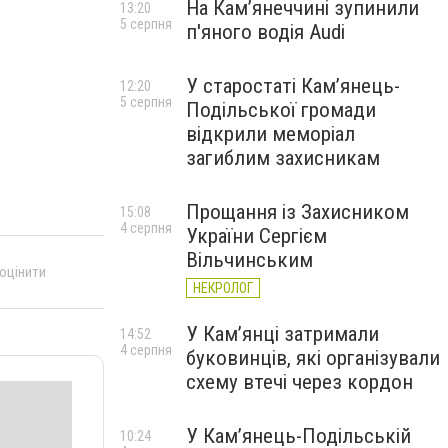
На Камʼянеччині зупинили
13:20
5 серпня
п'яного водія Audi
У старостаті Кам’янець-
12:20
5 серпня
Подільської громади
відкрили меморіал
загиблим захисникам
Прощання із Захисником
15:08
4 серпня
України Сергієм
Вільчинським
 оцінити
НЕКРОЛОГ
У Кам’янці затримали
14:52
4 серпня
буковинців, які організували
схему втечі через кордон
У Кам’янець-Подільській
10:24