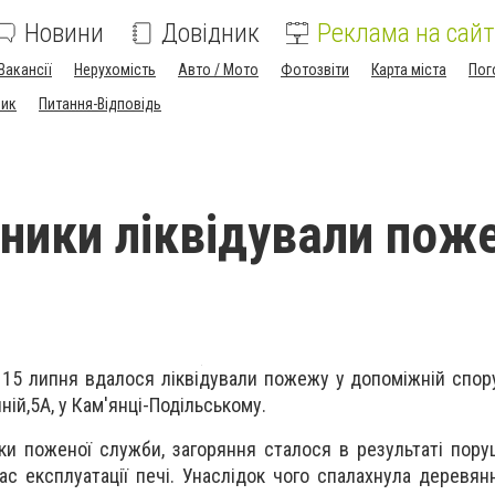
Новини
Довідник
Реклама на сайт
Вакансії
Нерухомість
Авто / Мото
Фотозвіти
Карта міста
Пог
ник
Питання-Відповідь
ники ліквідували пож
 15 липня вдалося ліквідували пожежу у допоміжній спор
ній,5А, у Кам'янці-Подільському.
ки поженої служби, загоряння сталося в результаті пор
ас експлуатації печі. Унаслідок чого спалахнула деревян