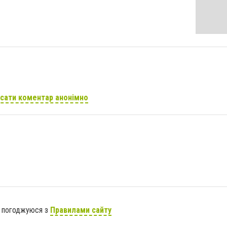
сати коментар анонімно
я погоджуюся з
Правилами сайту