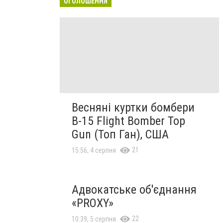
ОГОЛОШЕННЯ
Весняні куртки бомбери
B-15 Flight Bomber Top
Gun (Топ Ган), США
21
15:56, 4 серпня
Адвокатське об'єднання
«PROXY»
22
10:39, 5 серпня