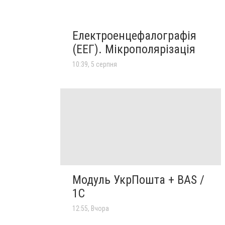
Електроенцефалографія
(ЕЕГ). Мікрополярізація
10:39, 5 серпня
Модуль УкрПошта + BAS /
1C
12:55, Вчора