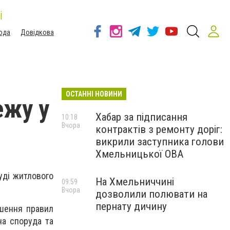
і
ода
Довідкова
ОСТАННІ НОВИНИ
ежу у
Хабар за підписання
10:18
Вчора
контрактів з ремонту доріг:
викрили заступника голови
Хмельницької ОВА
уді житлового
На Хмельниччині
09:59
Вчора
дозволили полювати на
пернату дичину
ушення правил
на споруда та