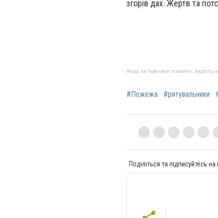
згорів дах. Жертв та по
Якщо ви помітили помилку, виділіть нео
#Пожежа
#рятувальники
Поділіться та підписуйтесь на