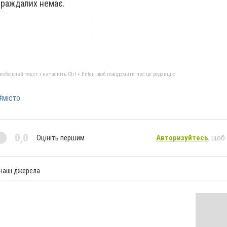
тсраждалих немає.
бхідний текст і натисніть Ctrl + Enter, щоб повідомити про це редакцію
#місто
0,0
Оцініть першим
Авторизуйтесь
, щоб
 наші джерела