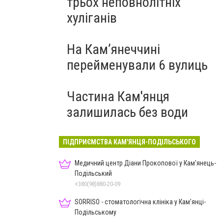
трьох неповнолітніх
хуліганів
На Камʼянеччині
перейменували 6 вулиць
Частина Кам'янця
залишилась без води
ПІДПРИЄМСТВА КАМ'ЯНЦЯ-ПОДІЛЬСЬКОГО
Медичний центр Діани Прокопової у Кам'янець-
Подільський
+380(98)880-20-09
SORRISO - стоматологічна клініка у Кам'янці-
Подільському