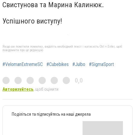
Свистунова та Марина Калинюк.
Успішного виступу!
Якщо ви помітили помилку, виділіть необхідний текст і натисніть Ctrl + Enter, щоб
повідомити про це редакцію
#VelomanExtremeSC
#Cubebikes
#Julbo
#SigmaSport
0,0
Авторизуйтесь
, щоб оцінити
Поділіться та підписуйтесь на наші джерела