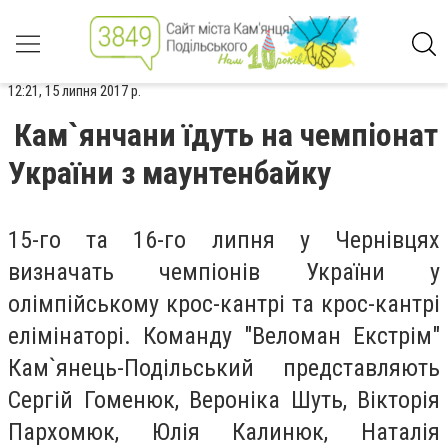
12:21, 15 липня 2017 р.
Кам`янчани їдуть на чемпіонат
України з маунтенбайку
15-го та 16-го липня у Чернівцях
визначать чемпіонів України у
олімпійському крос-кантрі та крос-кантрі
елімінаторі. Команду "Веломан Екстрім"
Кам`янець-Подільський представляють
Сергій Гоменюк, Вероніка Шуть, Вікторія
Пархомюк, Юлія Калинюк, Наталія