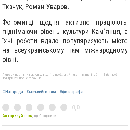
Ткачук, Роман Уваров.
Фотомитці щодня активно працюють,
піднімаючи рівень культури Кам`янця, а
їхні роботи вдало популяризують місто
на всеукраїнському там міжнародному
рівні.
Якщо ви помітили помилку, виділіть необхідний текст і натисніть Ctrl + Enter, щоб
повідомити про це редакцію
#Нагороди
#міськийголова
#фотографи
0,0
Авторизуйтесь
, щоб оцінити