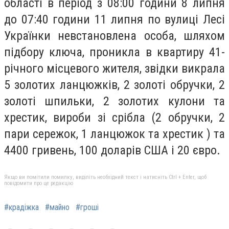
області в період з 08:00 години 8 липня
до 07:40 години 11 липня по вулиці Лесі
Українки невстановлена особа, шляхом
підбору ключа, проникла в квартиру 41-
річного місцевого жителя, звідки викрала
5 золотих ланцюжків, 2 золоті обручки, 2
золоті шпильки, 2 золотих кулони та
хрестик, вироби зі срібла (2 обручки, 2
пари сережок, 1 ланцюжок та хрестик ) та
4400 гривень, 100 доларів США і 20 євро.
Якщо ви помітили помилку, виділіть необхідний текст і натисніть Ctrl + Enter, щоб
повідомити про це редакцію
#крадіжка
#майно
#гроші