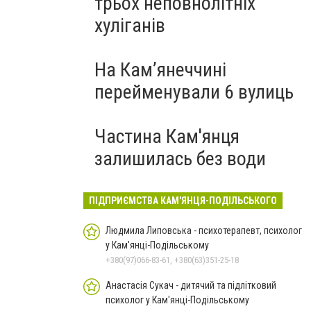
трьох неповнолітніх
хуліганів
На Камʼянеччині
перейменували 6 вулиць
Частина Кам'янця
залишилась без води
ПІДПРИЄМСТВА КАМ'ЯНЦЯ-ПОДІЛЬСЬКОГО
Людмила Липовська - психотерапевт, психолог
у Кам'янці-Подільському
+380(97)066-83-61, +380(63)351-25-18
Анастасія Сукач - дитячий та підлітковий
психолог у Кам'янці-Подільському