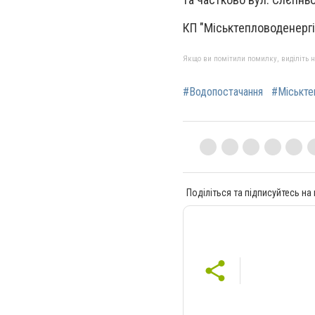
КП "Міськтепловоденергі
Якщо ви помітили помилку, виділіть нео
#Водопостачання
#Міськте
Поділіться та підписуйтесь на