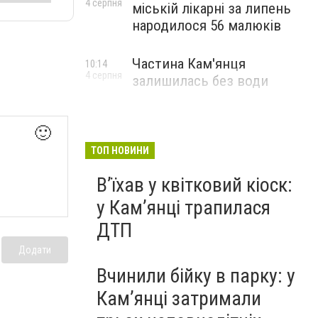
4 серпня
міській лікарні за липень
народилося 56 малюків
Частина Кам'янця
10:14
4 серпня
залишилась без води
🙂
ТОП НОВИНИ
Вʼїхав у квітковий кіоск:
у Камʼянці трапилася
ДТП
Додати
Вчинили бійку в парку: у
Кам’янці затримали