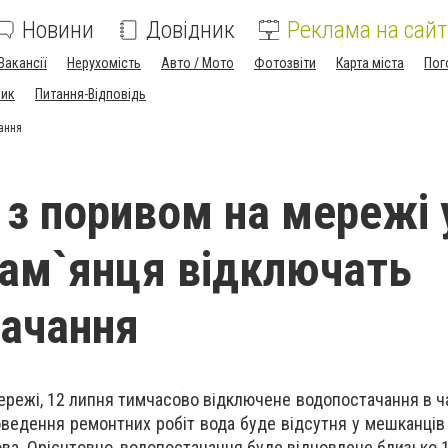
Новини
Довідник
Реклама на сайт
Вакансії
Нерухомість
Авто / Мото
Фотозвіти
Карта міста
Пог
ник
Питання-Відповідь
ання
у з поривом на мережі 
Кам`янця відключать
ачання
мережі, 12 липня тимчасово відключене водопостачання в ч
оведення ремонтних робіт вода буде відсутня у мешканців 
ова. Орієнтовно, водопостачання буде відновлене близько 1