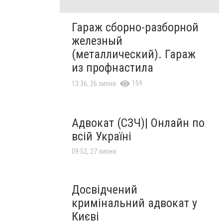
Гараж сборно-разборной
железный
(металлический). Гараж
из профнастила
159
13:36, 26 липня
Адвокат (СЗЧ)| Онлайн по
всій Україні
09:52, 27 липня
Досвідчений
кримінальний адвокат у
Києві