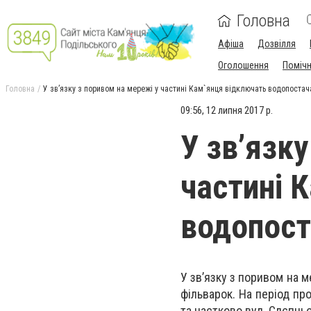
Головна
Афіша
Дозвілля
Оголошення
Поміч
Головна
У зв’язку з поривом на мережі у частині Кам`янця відключать водопостач
09:56, 12 липня 2017 р.
У зв’язк
частині 
водопост
У зв’язку з поривом на 
фільварок. На період пр
та частково вул. Слєпнь