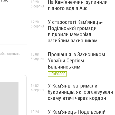
На Камʼянеччині зупинили
13:20
5 серпня
п'яного водія Audi
У старостаті Кам’янець-
12:20
5 серпня
Подільської громади
відкрили меморіал
загиблим захисникам
тобы оценить
Прощання із Захисником
15:08
4 серпня
України Сергієм
Вільчинським
НЕКРОЛОГ
У Кам’янці затримали
14:52
4 серпня
буковинців, які організували
схему втечі через кордон
У Кам’янець-Подільській
10:24