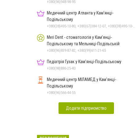
+380(96)948-98-95
Медичний центр Атланта у Кам’янці-
Подільському
+380(38)495-10-80, +380(67)384-12-07, +380(38)495-10-70
Meri Dent - стоматологія у Кам’янці-
Подільському та Мельниці-Подільській
+380(96)839-87-82, +380(99)611-21-65
Педіатрія Гузак у Кам'янці-Подільському
+380(98)886-25-40
Медичний центр МІЛАМЕД у Кам'янці-
Подільському
+380(96)566-44-55
Додати підприємство