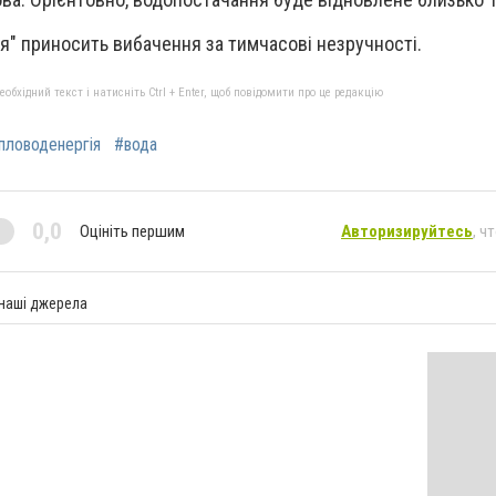
я" приносить вибачення за тимчасові незручності.
бхідний текст і натисніть Ctrl + Enter, щоб повідомити про це редакцію
пловоденергія
#вода
0,0
Оцініть першим
Авторизируйтесь
, ч
 наші джерела