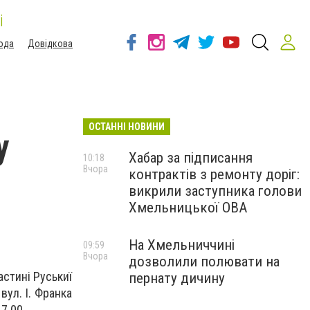
і
ода
Довідкова
ОСТАННІ НОВИНИ
у
Хабар за підписання
10:18
Вчора
контрактів з ремонту доріг:
викрили заступника голови
Хмельницької ОВА
На Хмельниччині
09:59
Вчора
дозволили полювати на
астині Руськиї
пернату дичину
вул. І. Франка
7.00.