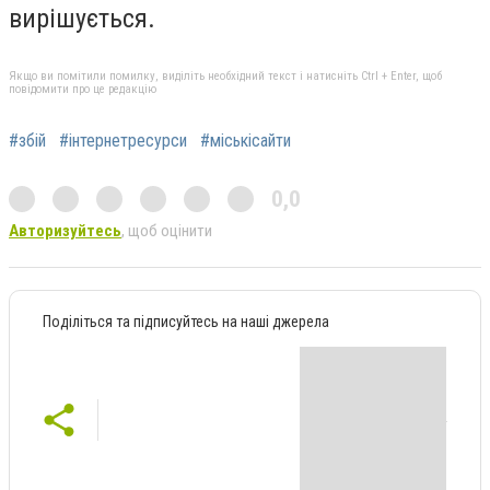
вирішується.
Якщо ви помітили помилку, виділіть необхідний текст і натисніть Ctrl + Enter, щоб
повідомити про це редакцію
#збій
#інтернетресурси
#міськісайти
0,0
Авторизуйтесь
, щоб оцінити
Поділіться та підписуйтесь на наші джерела