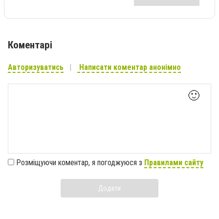
Коментарі
Авторизуватись
Написати коментар анонімно
🙂
Розміщуючи коментар, я погоджуюся з
Правилами сайту
Додати