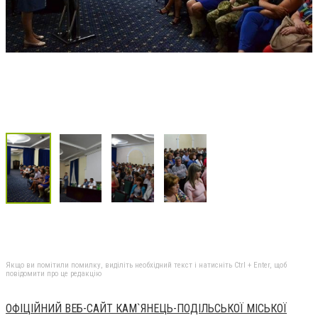
Якщо ви помітили помилку, виділіть необхідний текст і натисніть Ctrl + Enter, щоб
повідомити про це редакцію
ОФІЦІЙНИЙ ВЕБ-САЙТ КАМ`ЯНЕЦЬ-ПОДІЛЬСЬКОЇ МІСЬКОЇ