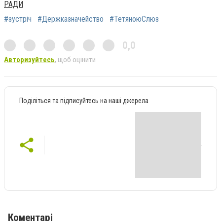
РАДИ
#зустріч
#Держказначейство
#ТетяноюСлюз
0,0
Авторизуйтесь
, щоб оцінити
Поділіться та підписуйтесь на наші джерела
Коментарі