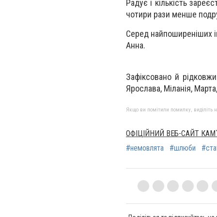
Радує і кількість зареє
чотири рази менше подру
Серед найпоширеніших іме
Анна.
Зафіксовано й рідковжив
Ярослава, Міланія, Марта,
Якщо ви помітили помилку, виділіть нео
ОФІЦІЙНИЙ ВЕБ-САЙТ КАМ
#немовлята
#шлюби
#ста