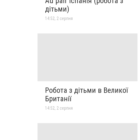
Au pair Іспанія (робота з
дітьми)
14:52, 2 серпня
Робота з дітьми в Великої
Британії
14:52, 2 серпня