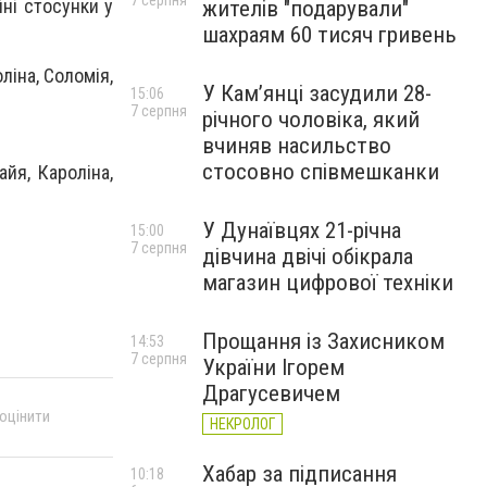
7 серпня
йні стосунки у
жителів "подарували"
шахраям 60 тисяч гривень
ліна, Соломія,
У Камʼянці засудили 28-
15:06
7 серпня
річного чоловіка, який
вчиняв насильство
стосовно співмешканки
йя, Кароліна,
У Дунаївцях 21-річна
15:00
7 серпня
дівчина двічі обікрала
магазин цифрової техніки
Прощання із Захисником
14:53
7 серпня
України Ігорем
Драгусевичем
 оцінити
НЕКРОЛОГ
Хабар за підписання
10:18