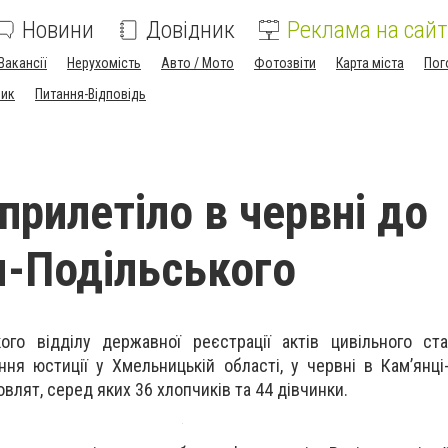
Новини
Довідник
Реклама на сайт
Вакансії
Нерухомість
Авто / Мото
Фотозвіти
Карта міста
Пог
ник
Питання-Відповідь
прилетіло в червні до
-Подільського
кого відділу державної реєстрації актів цивільного ст
ння юстиції у Хмельницькій області, у червні в Кам’янці
овлят, серед яких 36 хлопчиків та 44 дівчинки.