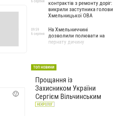
6 серпня
контрактів з ремонту доріг:
викрили заступника голови
Хмельницької ОВА
На Хмельниччині
09:59
6 серпня
дозволили полювати на
пернату дичину
ТОП НОВИНИ
Прощання із
Захисником України
🙂
Сергієм Вільчинським
НЕКРОЛОГ