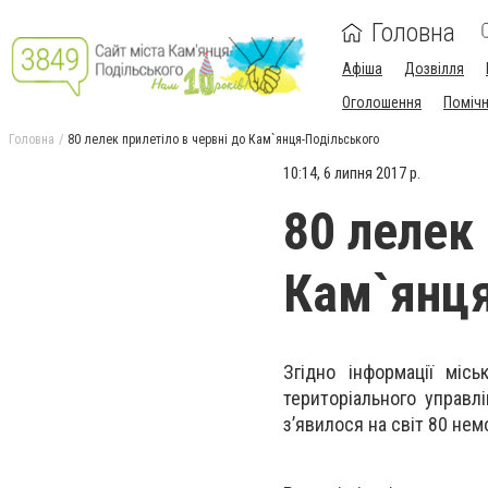
Головна
Афіша
Дозвілля
Оголошення
Поміч
Головна
80 лелек прилетіло в червні до Кам`янця-Подільського
10:14, 6 липня 2017 р.
80 лелек 
Кам`янця
Згідно інформації місь
територіального управлі
з’явилося на світ 80 нем