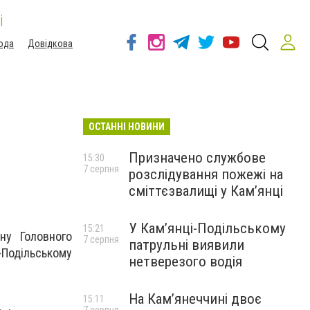
і
ода
Довідкова
ОСТАННІ НОВИНИ
Призначено службове
15:30
7 серпня
розслідування пожежі на
сміттєзвалищі у Кам’янці
У Кам’янці-Подільському
15:21
ану Головного
7 серпня
патрульні виявили
-Подільському
нетверезого водія
На Камʼянеччині двоє
15:11