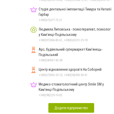
Студія дентальної імплантації Тимура та Наталії
Гарбар
+380(67)477-72-21
Людмила Липовська - психотерапевт, психолог
у Кам'янці-Подільському
+380(97)066-83-61, +380(63)351-25-18
Арс, будівельний супермаркет Кам'янець-
Подільський
+380(3849)7-43-58
Центр відновлення здоров'я На Соборній
+380(67)853-55-10, +380(38)493-93-41
Медико-стоматологічний центр Smile SM у
Кам’янці-Подільському
+380(98)220-10-02
Додати підприємство