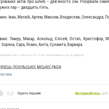
строваних актів про шлюб – дев’яносто сім. Розірвали сіме
жніх пар – двадцять п’ять.
н: Іван, Матвій, Артем, Максим, Владислав, Олександра, По
ані: Тимур, Макар, Аскольд, Єлісей, Остап, Христофор, Ма
 Зоряна, Сара, Ясмін, Аніта, Суламіта, Варвара.
бхідний текст і натисніть Ctrl + Enter, щоб повідомити про це редакцію
`ЯНЕЦЬ-ПОДІЛЬСЬКОЇ МІСЬКОЇ РАДИ
тистика
0,0
Оцініть першим
Авторизуйтесь
, щоб