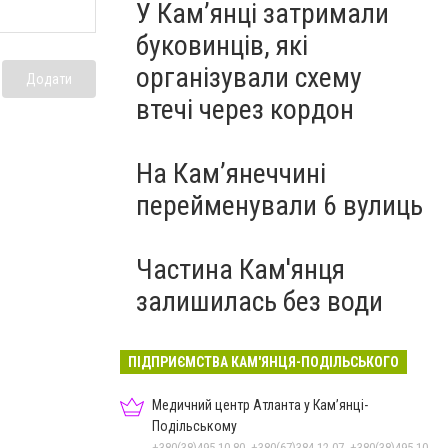
У Кам’янці затримали
буковинців, які
організували схему
Додати
втечі через кордон
На Камʼянеччині
перейменували 6 вулиць
Частина Кам'янця
залишилась без води
ПІДПРИЄМСТВА КАМ'ЯНЦЯ-ПОДІЛЬСЬКОГО
Медичний центр Атланта у Кам’янці-
Подільському
+380(38)495-10-80, +380(67)384-12-07, +380(38)495-10-70