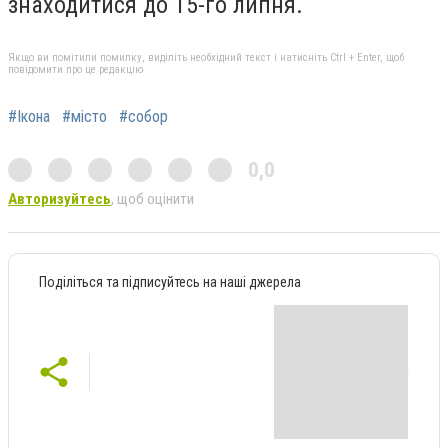
знаходитися до 15-го липня.
Якщо ви помітили помилку, виділіть необхідний текст і натисніть Ctrl + Enter, щоб
повідомити про це редакцію
#Ікона
#місто
#собор
0,0
Авторизуйтесь
, щоб оцінити
Поділіться та підписуйтесь на наші джерела