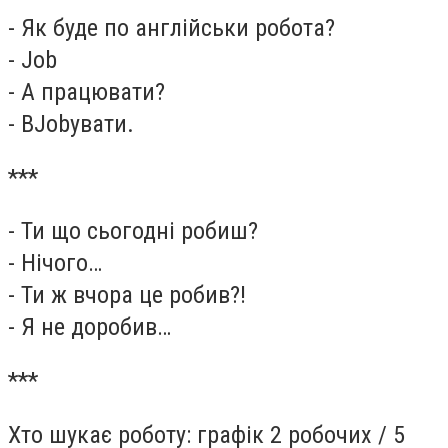
- Як буде по англійськи робота?
- Job
- А працювати?
- ВJobувати.
***
- Ти що сьогодні робиш?
- Нічого…
- Ти ж вчора це робив?!
- Я не доробив…
***
Хто шукає роботу: графік 2 робочих / 5