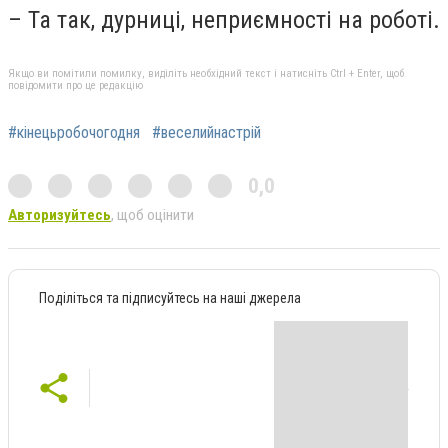
– Та так, дурниці, неприємності на роботі.
Якщо ви помітили помилку, виділіть необхідний текст і натисніть Ctrl + Enter, щоб
повідомити про це редакцію
#кінецьробочогодня
#веселийнастрій
0,0
Авторизуйтесь
, щоб оцінити
Поділіться та підписуйтесь на наші джерела