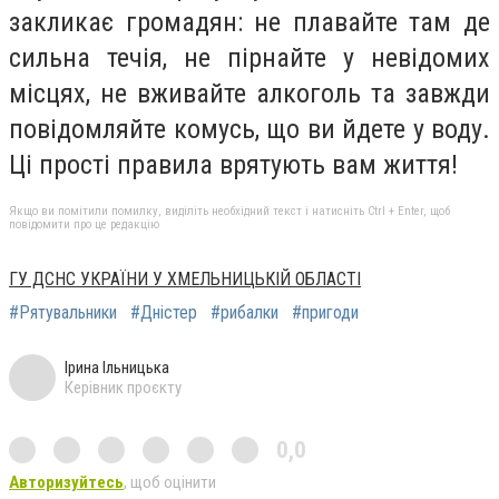
закликає громадян: не плавайте там де
сильна течія, не пірнайте у невідомих
місцях, не вживайте алкоголь та завжди
повідомляйте комусь, що ви йдете у воду.
Ці прості правила врятують вам життя!
Якщо ви помітили помилку, виділіть необхідний текст і натисніть Ctrl + Enter, щоб
повідомити про це редакцію
ГУ ДСНС УКРАЇНИ У ХМЕЛЬНИЦЬКІЙ ОБЛАСТІ
#Рятувальники
#Дністер
#рибалки
#пригоди
Ірина Ільницька
Керівник проєкту
0,0
Авторизуйтесь
, щоб оцінити