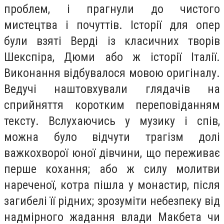
проблем, і прагнули до чистого
мистецтва і почуттів. Історії для опер
були взяті Верді із класичних творів
Шекспіра, Дюми або ж історії Італії.
Виконання відбувалося мовою оригіналу.
Ведучі наштовхували глядачів на
сприйняття коротким переповіданням
тексту. Вслухаючись у музику і спів,
можна було відчути трагізм долі
важкохворої юної дівчини, що переживає
перше кохання; або ж силу молитви
нареченої, котра пішла у монастир, після
загибелі її рідних; зрозуміти небезпеку від
надмірного жадання влади Макбета чи