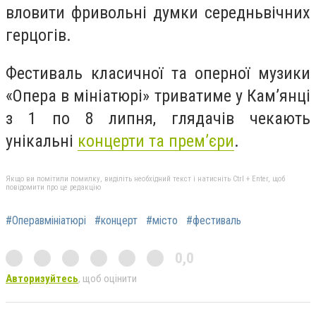
вловити фривольні думки середньвічних
герцогів.
Фестиваль класичної та оперної музики
«Опера в мініатюрі» триватиме у Кам’янці
з 1 по 8 липня, глядачів чекають
унікальні
концерти та прем’єри
.
Якщо ви помітили помилку, виділіть необхідний текст і натисніть Ctrl + Enter, щоб
повідомити про це редакцію
#Операвмініатюрі
#концерт
#місто
#фестиваль
0,0
Авторизуйтесь
, щоб оцінити