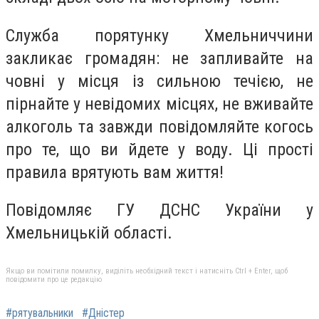
Служба порятунку Хмельниччини
закликає громадян: не запливайте на
човні у місця із сильною течією, не
пірнайте у невідомих місцях, не вживайте
алкоголь та завжди повідомляйте когось
про те, що ви йдете у воду. Ці прості
правила врятують вам життя!
Повідомляє ГУ ДСНС України у
Хмельницькій області.
Якщо ви помітили помилку, виділіть необхідний текст і натисніть Ctrl + Enter, щоб
повідомити про це редакцію
#рятувальники
#Дністер