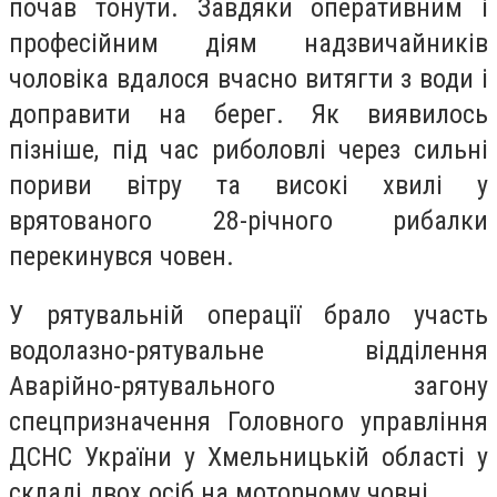
почав тонути. Завдяки оперативним і
професійним діям надзвичайників
чоловіка вдалося вчасно витягти з води і
доправити на берег. Як виявилось
пізніше, під час риболовлі через сильні
пориви вітру та високі хвилі у
врятованого 28-річного рибалки
перекинувся човен.
У рятувальній операції брало участь
водолазно-рятувальне відділення
Аварійно-рятувального загону
спецпризначення Головного управління
ДСНС України у Хмельницькій області у
складі двох осіб на моторному човні.