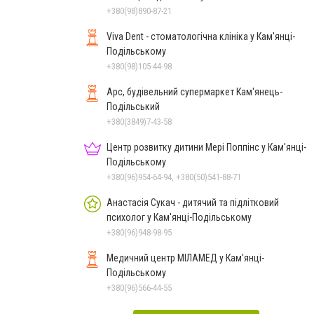
+380(98)890-87-21
Viva Dent - стоматологічна клініка у Кам'янці-
Подільському
+380(98)105-44-98
Арс, будівельний супермаркет Кам'янець-
Подільський
+380(3849)7-43-58
Центр розвитку дитини Мері Поппінс у Кам'янці-
Подільському
+380(96)954-64-94, +380(50)541-88-71
Анастасія Сукач - дитячий та підлітковий
психолог у Кам'янці-Подільському
+380(96)948-98-95
Медичний центр МІЛАМЕД у Кам'янці-
Подільському
+380(96)566-44-55