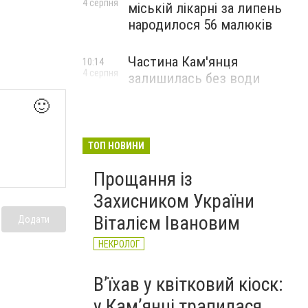
4 серпня
міській лікарні за липень
народилося 56 малюків
Частина Кам'янця
10:14
4 серпня
залишилась без води
🙂
ТОП НОВИНИ
Прощання із
Захисником України
Віталієм Івановим
Додати
НЕКРОЛОГ
Вʼїхав у квітковий кіоск:
у Камʼянці трапилася