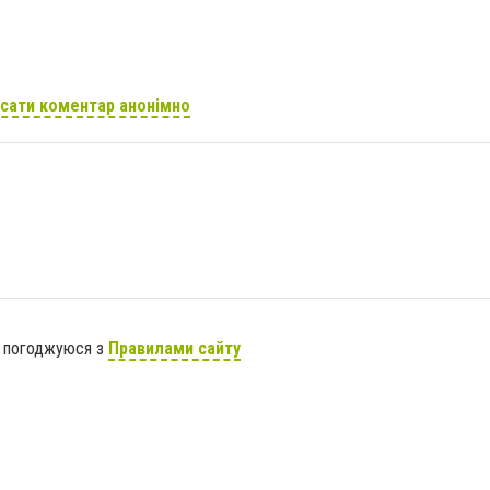
сати коментар анонімно
я погоджуюся з
Правилами сайту