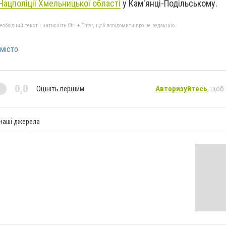
Нацполіції Хмельницької області
у Кам'янці-Подільському.
бхідний текст і натисніть Ctrl + Enter, щоб повідомити про це редакцію
місто
0,0
Оцініть першим
Авторизуйтесь
, щоб
 наші джерела