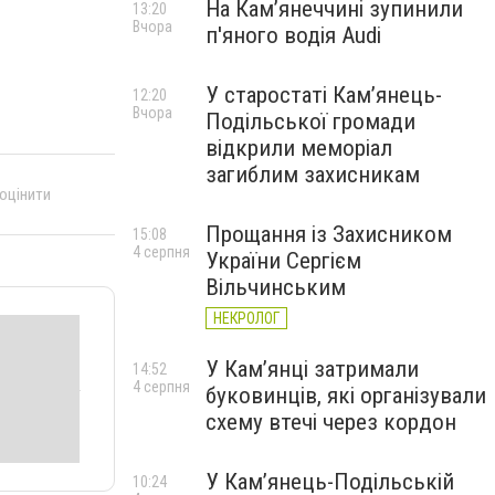
На Камʼянеччині зупинили
13:20
Вчора
п'яного водія Audi
У старостаті Кам’янець-
12:20
Вчора
Подільської громади
відкрили меморіал
загиблим захисникам
 оцінити
Прощання із Захисником
15:08
4 серпня
України Сергієм
Вільчинським
НЕКРОЛОГ
У Кам’янці затримали
14:52
4 серпня
буковинців, які організували
схему втечі через кордон
У Кам’янець-Подільській
10:24