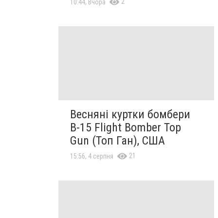
2
10:44, Вчора
Весняні куртки бомбери
B-15 Flight Bomber Top
Gun (Топ Ган), США
21
15:56, 4 серпня