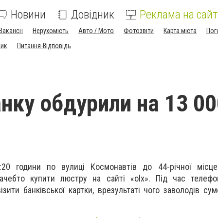
Новини
Довідник
Реклама на сайт
Вакансії
Нерухомість
Авто / Мото
Фотозвіти
Карта міста
Пог
ник
Питання-Відповідь
нку обдурили на 13 00
20 години по вулиці Космонавтів до 44-річної місце
ачебто купити люстру на сайті «olx». Під час телефо
ізити банківської картки, врезультаті чого заволодів су