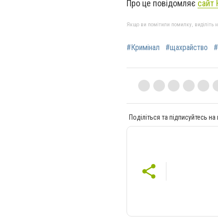
Про це повідомляє
сайт 
Якщо ви помітили помилку, виділіть нео
#Кримінал
#щахрайство
#
Поділіться та підписуйтесь на