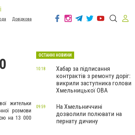
і
ода
Довідкова
ОСТАННІ НОВИНИ
0
Хабар за підписання
10:18
контрактів з ремонту доріг:
викрили заступника голови
Хмельницької ОВА
вої жительки
На Хмельниччині
09:59
нної розмови
дозволили полювати на
мою на 13 000
пернату дичину