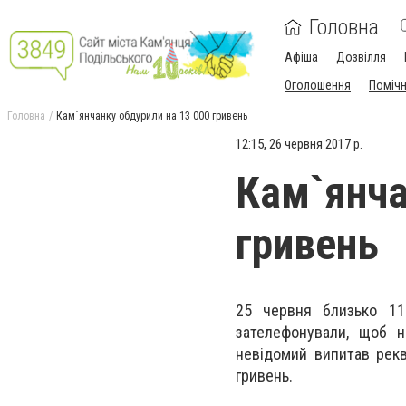
Головна
Афіша
Дозвілля
Оголошення
Поміч
Головна
Кам`янчанку обдурили на 13 000 гривень
12:15, 26 червня 2017 р.
Кам`янча
гривень
25 червня близько 11:
зателефонували, щоб н
невідомий випитав рекв
гривень.