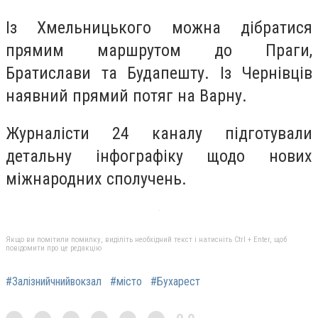
Із Хмельницького можна дібратися
прямим маршрутом до Праги,
Братислави та Будапешту. Із Чернівців
наявний прямий потяг на Варну.
Журналісти 24 каналу підготували
детальну інфографіку щодо нових
міжнародних сполучень.
Якщо ви помітили помилку, виділіть необхідний текст і натисніть Ctrl + Enter, щоб
повідомити про це редакцію
#Залізнийчнийвокзал
#місто
#Бухарест