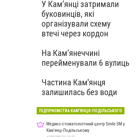
У Кам’янці затримали
буковинців, які
організували схему
втечі через кордон
На Камʼянеччині
перейменували 6 вулиць
Частина Кам'янця
залишилась без води
ПІДПРИЄМСТВА КАМ'ЯНЦЯ-ПОДІЛЬСЬКОГО
Медико-стоматологічний центр Smile SM у
Кам’янці-Подільському
+380(98)220-10-02