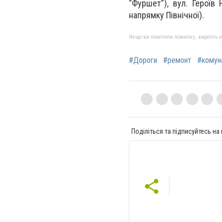
“Фуршет”), вул. Героїв
напрямку Північної).
Якщо ви помітили помилку, виділіть нео
#Дороги
#ремонт
#комун
Поділіться та підписуйтесь на