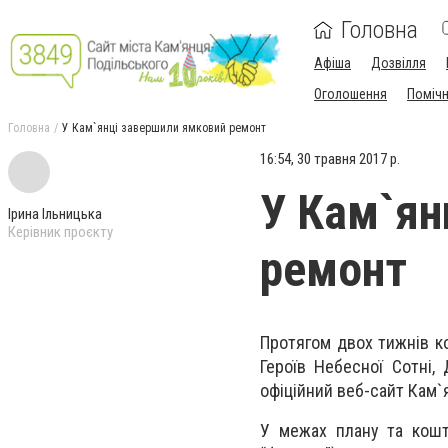
Головна
Афіша
Дозвілля
Оголошення
Поміч
Головна
У Кам`янці завершили ямковий ремонт
16:54, 30 травня 2017 р.
У Кам`ян
Ірина Ільницька
Керівник проєкту
ремонт
Протягом двох тижнів к
Героїв Небесної Сотні, 
офіційний веб-сайт Кам`я
У межах плану та кошті