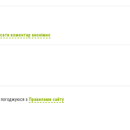
сати коментар анонімно
я погоджуюся з
Правилами сайту