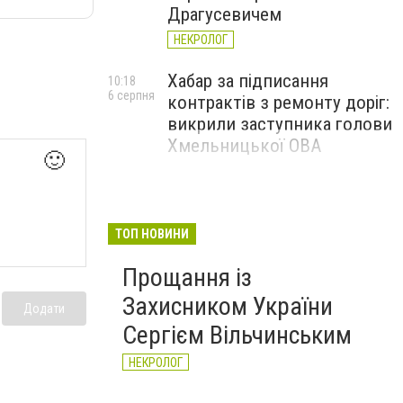
Драгусевичем
НЕКРОЛОГ
Хабар за підписання
10:18
6 серпня
контрактів з ремонту доріг:
викрили заступника голови
Хмельницької ОВА
🙂
ТОП НОВИНИ
Прощання із
Захисником України
Додати
Сергієм Вільчинським
НЕКРОЛОГ