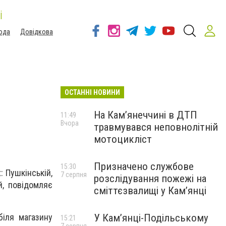
і
ода
Довідкова
ОСТАННІ НОВИНИ
На Кам’янеччині в ДТП
11:49
Вчора
травмувався неповнолітній
мотоцикліст
Призначено службове
15:30
 Пушкінській,
7 серпня
розслідування пожежі на
й, повідомляє
сміттєзвалищі у Кам’янці
У Кам’янці-Подільському
біля магазину
15:21