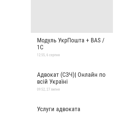
Модуль УкрПошта + BAS /
1C
12:55, 6 серпня
Адвокат (СЗЧ)| Онлайн по
всій Україні
09:52, 27 липня
Услуги адвоката