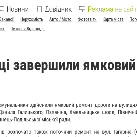
Новини
Довідник
Реклама на сайт
Вакансії
Нерухомість
Авто / Мото
Фотозвіти
Карта міста
Пог
ник
Питання-Відповідь
ці завершили ямковий
омунальники здійснили ямковий ремонт дороги на вулицях:
Данила Галицького, Папаніна, Хмельницьке шосе, Північні
нець-Подільської міської ради.
в розпочато також поточний ремонт на вул. Гагаріна (