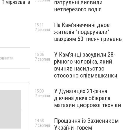
7 серпня
патрульні виявили
 Тімірязєва в
нетверезого водія
На Камʼянеччині двоє
15:11
7 серпня
жителів "подарували"
шахраям 60 тисяч гривень
У Камʼянці засудили 28-
15:06
 оцінити
7 серпня
річного чоловіка, який
вчиняв насильство
стосовно співмешканки
У Дунаївцях 21-річна
15:00
7 серпня
дівчина двічі обікрала
магазин цифрової техніки
Прощання із Захисником
14:53
7 серпня
України Ігорем