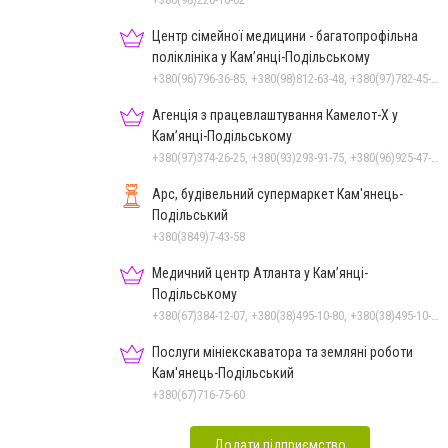
Центр сімейної медицини - багатопрофільна
поліклініка у Кам’янці-Подільському
+380(96)796-36-85, +380(98)812-63-48, +380(97)782-45-70
Агенція з працевлаштування Камелот-Х у
Кам’янці-Подільському
+380(97)374-26-25, +380(93)293-91-75, +380(96)925-47-71, +380(73)327-54-83
Арс, будівельний супермаркет Кам'янець-
Подільський
+380(3849)7-43-58
Медичний центр Атланта у Кам’янці-
Подільському
+380(67)384-12-07, +380(38)495-10-80, +380(38)495-10-70
Послуги мініекскаватора та земляні роботи
Кам'янець-Подільський
+380(67)716-75-60
Додати підприємство