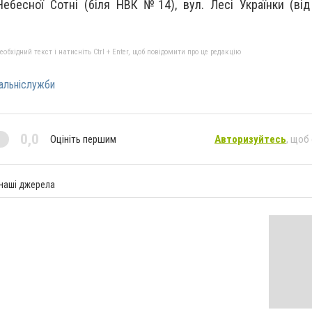
 Небесної Сотні (біля НВК №14), вул. Лесі Українки (від
бхідний текст і натисніть Ctrl + Enter, щоб повідомити про це редакцію
альніслужби
0,0
Оцініть першим
Авторизуйтесь
, щоб
 наші джерела