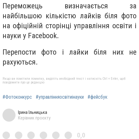
Переможець визначається за
найбільшою кількістю лайків біля фото
на офіційній сторінці управління освіти і
науки у Facebook.
Перепости фото і лайки біля них не
рахуються.
Якщо ви помітили помилку, виділіть необхідний текст і натисніть Ctrl + Enter, щоб
повідомити про це редакцію
#Фотоконкурс
#управлінняосвітиінауки
#фейсбук
Ірина Ільницька
Керівник проєкту
0,0