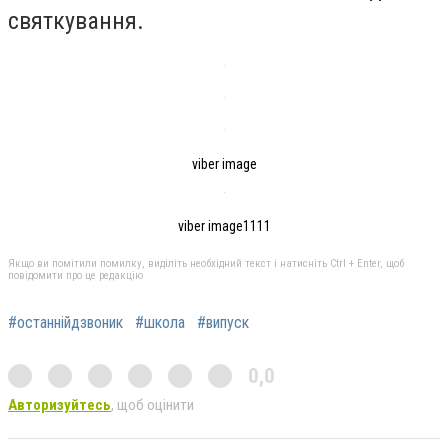
святкування.
viber image
viber image1111
Якщо ви помітили помилку, виділіть необхідний текст і натисніть Ctrl + Enter, щоб
повідомити про це редакцію
#останнійдзвоник
#школа
#випуск
0,0
Авторизуйтесь
, щоб оцінити