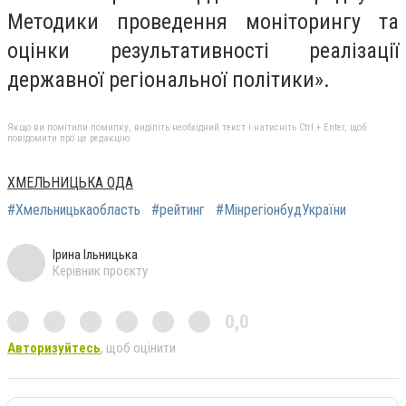
Методики проведення моніторингу та
оцінки результативності реалізації
державної регіональної політики».
Якщо ви помітили помилку, виділіть необхідний текст і натисніть Ctrl + Enter, щоб
повідомити про це редакцію
ХМЕЛЬНИЦЬКА ОДА
#Хмельницькаобласть
#рейтинг
#МінрегіонбудУкраїни
Ірина Ільницька
Керівник проєкту
0,0
Авторизуйтесь
, щоб оцінити