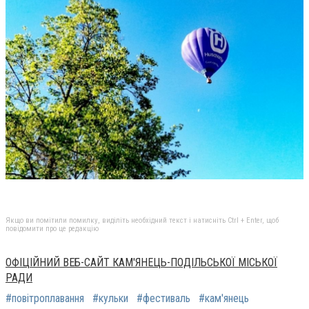
Якщо ви помітили помилку, виділіть необхідний текст і натисніть Ctrl + Enter, щоб
повідомити про це редакцію
ОФІЦІЙНИЙ ВЕБ-САЙТ КАМ'ЯНЕЦЬ-ПОДІЛЬСЬКОЇ МІСЬКОЇ
РАДИ
#повітроплавання
#кульки
#фестиваль
#кам'янець