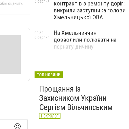
6 серпня
контрактів з ремонту доріг:
тобы оценить
викрили заступника голови
Хмельницької ОВА
На Хмельниччині
09:59
6 серпня
дозволили полювати на
пернату дичину
ТОП НОВИНИ
Прощання із
Захисником України
Сергієм Вільчинським
НЕКРОЛОГ
🙂