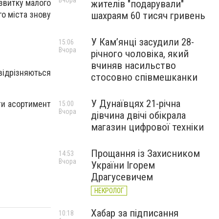
Вчора
озвитку малого
жителів "подарували"
го міста знову
шахраям 60 тисяч гривень
У Камʼянці засудили 28-
15:06
Вчора
річного чоловіка, який
вчиняв насильство
 відрізняються
стосовно співмешканки
У Дунаївцях 21-річна
ти асортимент
15:00
Вчора
дівчина двічі обікрала
магазин цифрової техніки
Прощання із Захисником
14:53
Вчора
України Ігорем
Драгусевичем
НЕКРОЛОГ
Хабар за підписання
10:18