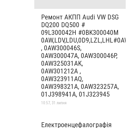
Ремонт АКПП Audi VW DSG
DQ200 DQ500 #
09L300042H #0BK300040M
0AW,LDV,LDU,0D9,LZL,LHL#0A
, 0AW300046S,
0AW300047A, 0AW300046P,
0AW325031AK,
0AW301212A ,
0AW323911AQ,
0AW398321A, 0AW323257A,
01J398941A, 01J323945
10:57, 31 липня
Електроенцефалографія