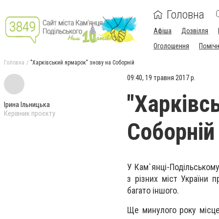
Головна
Афіша
Дозвілля
Оголошення
Поміч
Головна
"Харківський ярмарок" знову на Соборній
09:40, 19 травня 2017 р.
"Харківс
Ірина Ільницька
Керівник проєкту
Соборній
У Кам`янці-Подільському
з різних міст України п
багато іншого.
Ще минулого року місце