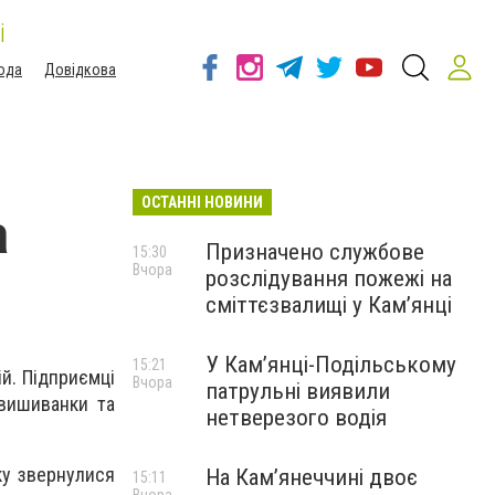
і
ода
Довідкова
ОСТАННІ НОВИНИ
а
Призначено службове
15:30
Вчора
розслідування пожежі на
сміттєзвалищі у Кам’янці
У Кам’янці-Подільському
15:21
ій. Підприємці
Вчора
патрульні виявили
 вишиванки та
нетверезого водія
ку звернулися
На Камʼянеччині двоє
15:11