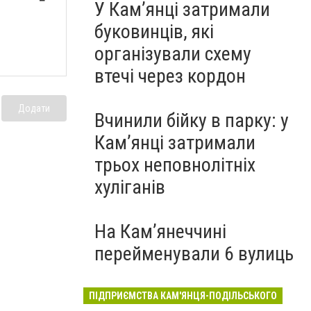
У Кам’янці затримали
буковинців, які
організували схему
втечі через кордон
Додати
Вчинили бійку в парку: у
Кам’янці затримали
трьох неповнолітніх
хуліганів
На Камʼянеччині
перейменували 6 вулиць
ПІДПРИЄМСТВА КАМ'ЯНЦЯ-ПОДІЛЬСЬКОГО