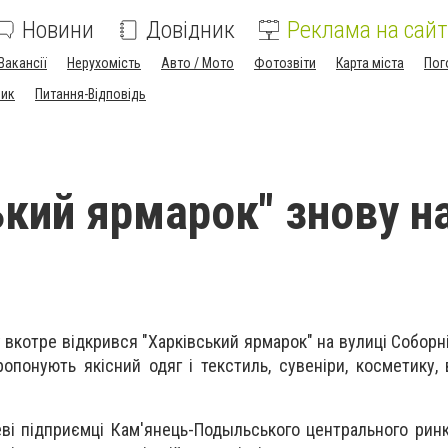
Новини
Довідник
Реклама на сайт
Вакансії
Нерухомість
Авто / Мото
Фотозвіти
Карта міста
Пог
ник
Питання-Відповідь
ький ярмарок" знову н
 вкотре відкрився "Харківський ярмарок" на вулиці Соборн
ропонують якісний одяг і текстиль, сувеніри, косметику,
ві підприємці Кам'янець-Подыльського центрального рин