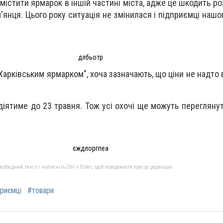
містити ярмарок в іншій частині міста, адже це шкодить р
'янця. Цього року ситуація не змінилася і підприємці нашо
длбьотр
Харківським ярмарком", хоча зазначають, що ціни не надто
діятиме до 23 травня. Тож усі охочі ще можуть перегляну
єждлоргпеа
бхідний текст і натисніть Ctrl + Enter, щоб повідомити про це редакцію
приємці
#товари