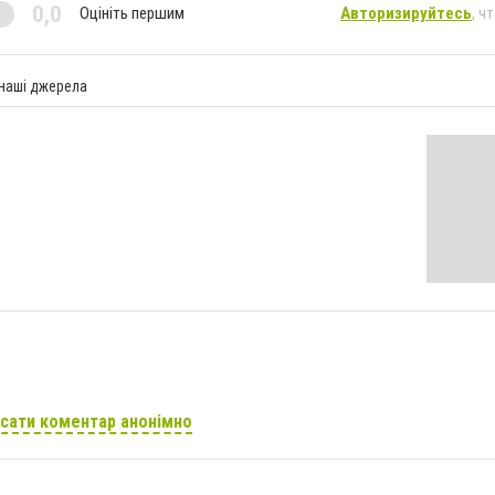
0,0
Оцініть першим
Авторизируйтесь
, ч
 наші джерела
сати коментар анонімно