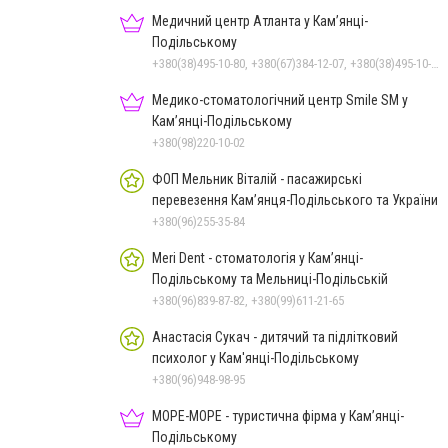
Медичний центр Атланта у Кам’янці-
Подільському
+380(38)495-10-80, +380(67)384-12-07, +380(38)495-10-70
Медико-стоматологічний центр Smile SM у
Кам’янці-Подільському
+380(98)220-10-02
ФОП Мельник Віталій - пасажирські
перевезення Кам’янця-Подільського та України
+380(96)255-35-84
Meri Dent - стоматологія у Кам’янці-
Подільському та Мельниці-Подільській
+380(96)839-87-82, +380(99)611-21-65
Анастасія Сукач - дитячий та підлітковий
психолог у Кам'янці-Подільському
+380(96)948-98-95
МОРЕ-МОРЕ - туристична фірма у Кам’янці-
Подільському