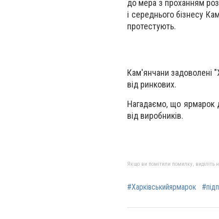
до мера з проханням роз
і середнього бізнесу Кам
протестують.
Кам'янчани задоволені "
від ринкових.
Нагадаємо, що ярмарок 
від виробників.
Якщо ви помітили помилку, виділіть нео
#Харківськийярмарок
#під