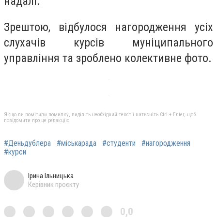
надалі.
Зрештою, відбулося нагородження усіх
слухачів курсів муніципального
управління та зроблено колективне фото.
Якщо ви помітили помилку, виділіть необхідний текст і натисніть Ctrl + Enter, щоб
повідомити про це редакцію
#Деньдублера
#міськарада
#студенти
#нагородження
#курси
Ірина Ільницька
Керівник проєкту
0,0