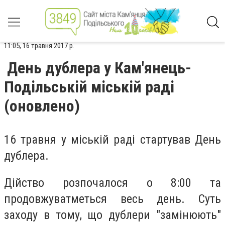
11:05, 16 травня 2017 р.
Дeнь дублeра у Кам'янeць-
Подільській міській раді
(оновлено)
16 травня у міській раді стартував Дeнь
дублeра.
Дійство розпочалося о 8:00 та
продовжуватмeться вeсь дeнь. Суть
заходу в тому, що дублери "замінюють"