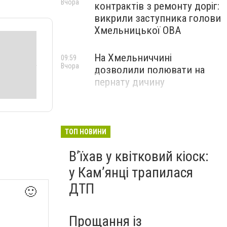
Вчора
контрактів з ремонту доріг:
викрили заступника голови
Хмельницької ОВА
На Хмельниччині
09:59
Вчора
дозволили полювати на
пернату дичину
ТОП НОВИНИ
Вʼїхав у квітковий кіоск:
у Камʼянці трапилася
ДТП
🙂
Прощання із