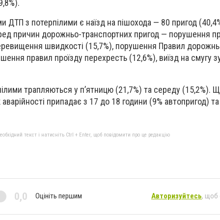
9,8%).
ДТП з потерпілими є наїзд на пішохода — 80 пригод (40,4%
Серед причин дорожньо-транспортних пригод — порушення п
перевищення швидкості (15,7%), порушення Правил дорожнь
шення правил проїзду перехресть (12,6%), виїзд на смугу з
ілими трапляються у п’ятницю (21,7%) та середу (15,2%). 
к аварійності припадає з 17 до 18 години (9% автопригод) та 
бхідний текст і натисніть Ctrl + Enter, щоб повідомити про це редакцію
0,0
Оцініть першим
Авторизуйтесь
, щоб