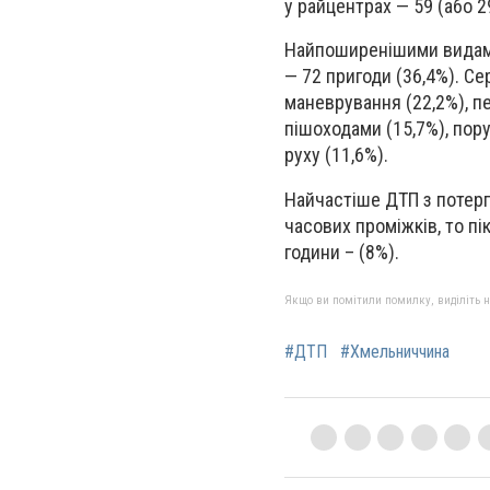
у райцентрах — 59 (або 2
Найпоширенішими видами 
— 72 пригоди (36,4%). 
маневрування (22,2%), 
пішоходами (15,7%), пору
руху (11,6%).
Найчастіше ДТП з потерп
часових проміжків, то пі
години – (8%).
Якщо ви помітили помилку, виділіть нео
#ДТП
#Хмельниччина