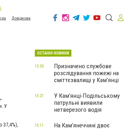
і
ода
Довідкова
ОСТАННІ НОВИНИ
Призначено службове
15:30
розслідування пожежі на
сміттєзвалищі у Кам’янці
У Кам’янці-Подільському
15:21
о-
патрульні виявили
и. У
нетверезого водія
 37,4%),
На Камʼянеччині двоє
15:11