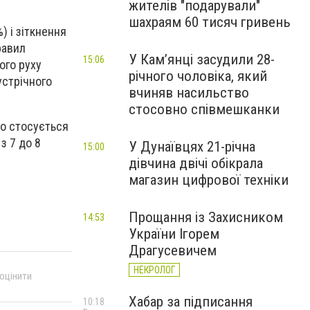
жителів "подарували"
шахраям 60 тисяч гривень
) і зіткнення
равил
У Камʼянці засудили 28-
15:06
ого руху
річного чоловіка, який
устрічного
вчиняв насильство
стосовно співмешканки
Що стосується
з 7 до 8
У Дунаївцях 21-річна
15:00
дівчина двічі обікрала
магазин цифрової техніки
Прощання із Захисником
14:53
України Ігорем
Драгусевичем
НЕКРОЛОГ
 оцінити
Хабар за підписання
10:18