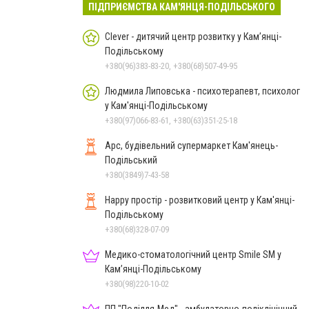
ПІДПРИЄМСТВА КАМ'ЯНЦЯ-ПОДІЛЬСЬКОГО
Clever - дитячий центр розвитку у Кам’янці-
Подільському
+380(96)383-83-20, +380(68)507-49-95
Людмила Липовська - психотерапевт, психолог
у Кам'янці-Подільському
+380(97)066-83-61, +380(63)351-25-18
Арс, будівельний супермаркет Кам'янець-
Подільський
+380(3849)7-43-58
Happy простір - розвитковий центр у Кам'янці-
Подільському
+380(68)328-07-09
Медико-стоматологічний центр Smile SM у
Кам’янці-Подільському
+380(98)220-10-02