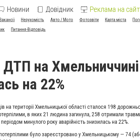
Новини
Довідник
Реклама на сайт
Вакансії
Нерухомість
Авто / Мото
Фотозвіти
Карта міста
Пог
ник
Питання-Відповідь
ь ДТП на Хмельниччині
сь на 22%
ів на території Хмельницької області сталося 198 дорожнь
отерпілими, в яких 21 людина загинула, 258 отримали травм
 періодом минулого року аварійність знизилась на 22%.
потерпілими було зареєстровано у Хмельницькому — 74 (або