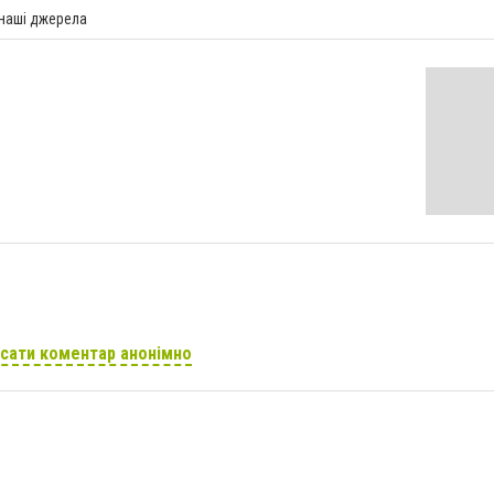
 наші джерела
сати коментар анонімно