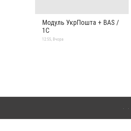
Модуль УкрПошта + BAS /
1C
12:55, Вчора
'янця-Подільського. Для інтернет-видань обов'язкове розміщення прямого,
аконом.