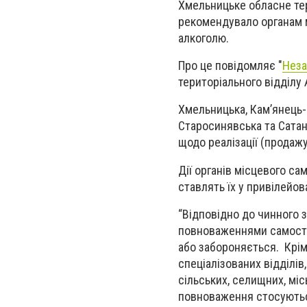
Хмельницьке обласне тер
рекомендувало органам 
алкоголю.
Про це повідомляє "
Неза
територіального відділу
Хмельницька, Кам’янець-П
Старосинявська та Сата
щодо реалізації (продажу
Дії органів місцевого с
ставлять їх у привілейо
“Відповідно до чинного 
повноваженнями самостій
або забороняється. Крім
спеціалізованих відділі
сільських, селищних, міс
повноваження стосуютьс