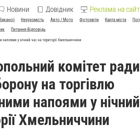
Новини
Довідник
Реклама на сайт
Вакансії
Нерухомість
Авто / Мото
Фотозвіти
Карта міста
Пог
ник
Питання-Відповідь
и напоями у нічний час на території Хмельниччини
польний комітет ради
борону на торгівлю
ними напоями у нічний
орії Хмельниччини