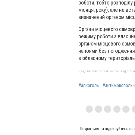
роботи, тобто розподілу
місяця, року), але не вс
визначений органом міс
Органи місцевого самовр
режиму роботи з власник
органом місцевого самов
напоями без погодження
в обласному територіаль
Якщо ви помітили помилку, виділіть нео
#алкоголь
#антимонопольн
Поділіться та підписуйтесь на