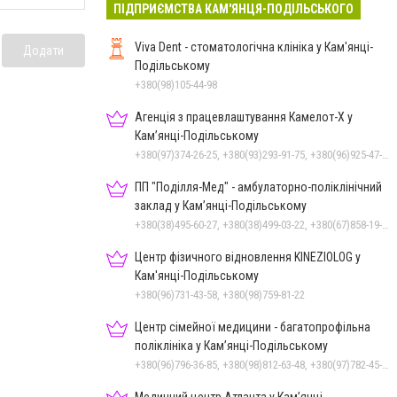
ПІДПРИЄМСТВА КАМ'ЯНЦЯ-ПОДІЛЬСЬКОГО
Viva Dent - стоматологічна клініка у Кам'янці-
Додати
Подільському
+380(98)105-44-98
Агенція з працевлаштування Камелот-Х у
Кам’янці-Подільському
+380(97)374-26-25, +380(93)293-91-75, +380(96)925-47-71, +380(73)327-54-83
ПП "Поділля-Мед" - амбулаторно-поліклінічний
заклад у Кам’янці-Подільському
+380(38)495-60-27, +380(38)499-03-22, +380(67)858-19-75
Центр фізичного відновлення KINEZIOLOG у
Кам'янці-Подільському
+380(96)731-43-58, +380(98)759-81-22
Центр сімейної медицини - багатопрофільна
поліклініка у Кам’янці-Подільському
+380(96)796-36-85, +380(98)812-63-48, +380(97)782-45-70