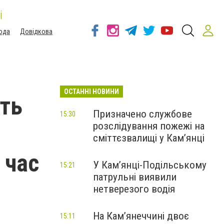
і
ода
Довідкова
ОСТАННІ НОВИНИ
ть
Призначено службове
15:30
розслідування пожежі на
сміттєзвалищі у Кам’янці
 час
У Кам’янці-Подільському
15:21
патрульні виявили
нетверезого водія
На Камʼянеччині двоє
15:11