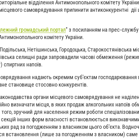
иторіальне відділення Антимонопольного комітету України
місцевого самоврядування припинити антиконкурентні дії
лежний громадський портал
" з посиланням на прес-службу
 Антимонопольного комітету України.
одільська, Нетішинська, Городоцька, Старокостянівська міс
нівська селищні ради запровадили часові обмеження (режи
) спиртних напоїв.
амоврядування надають окремим суб’єктам господарювання п
ване становище стосовно конкурентів.
законодавства органи місцевого самоврядування не наділен
но визначати місця, в яких продаж алкогольних напоїв об
 того, зручний для населення режим роботи спеціалізовани
в, секцій інших форм власності встановлюється виконавчим
ьких рад за погодженням з власником цього об’єкта. Водноч
я встановлення (лише за погодженням з власником) саме