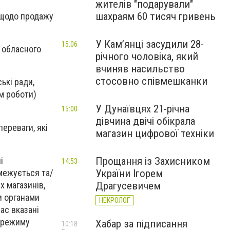
жителів "подарували"
шахраям 60 тисяч гривень
 щодо продажу
У Камʼянці засудили 28-
15:06
 обласного
річного чоловіка, який
вчиняв насильство
стосовно співмешканки
ькі ради,
м роботи)
У Дунаївцях 21-річна
15:00
дівчина двічі обікрала
ереваги, які
магазин цифрової техніки
і
Прощання із Захисником
14:53
межується та/
України Ігорем
х магазинів,
Драгусевичем
и органами
НЕКРОЛОГ
ас вказані
 режиму
Хабар за підписання
10:18