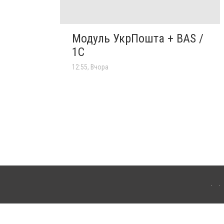
Модуль УкрПошта + BAS /
1C
12:55, Вчора
'янця-Подільського. Для інтернет-видань обов'язкове розміщення прямого,
аконом.