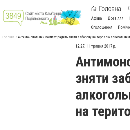
Головна
Афіша
Дозвілля
Оголошення
Поміч
Головна
Антимонопольний комітет радить зняти заборону на торгівлю алкогольним
12:27, 11 травня 2017 р.
Антимоно
зняти за
алкоголь
на терит