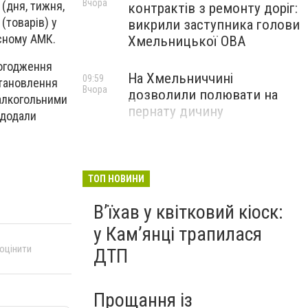
Вчора
(дня, тижня,
контрактів з ремонту доріг:
(товарів) у
викрили заступника голови
сному АМК.
Хмельницької ОВА
погодження
На Хмельниччині
09:59
становлення
Вчора
дозволили полювати на
 алкогольними
пернату дичину
 додали
ТОП НОВИНИ
Вʼїхав у квітковий кіоск:
у Камʼянці трапилася
 оцінити
ДТП
Прощання із