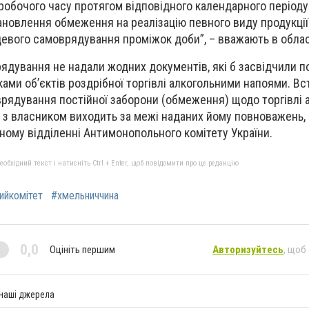
 робочого часу протягом відповідного календарного періоду 
тановлення обмеження на реалізацію певного виду продукції 
цевого самоврядування проміжок доби”, – вважають в обла
ядування не надали жодних документів, які б засвідчили 
ами об’єктів роздрібної торгівлі алкогольними напоями. В
рядування постійної заборони (обмеження) щодо торгівлі
 з власником виходить за межі наданих йому повноважень,
ному відділенні Антимонопольного комітету України.
бхідний текст і натисніть Ctrl + Enter, щоб повідомити про це редакцію
ийкомітет
#хмельниччина
0,0
Оцініть першим
Авторизуйтесь
, щоб
 наші джерела