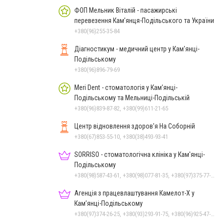
ФОП Мельник Віталій - пасажирські
перевезення Кам’янця-Подільського та України
+380(96)255-35-84
Діагностикум - медичний центр у Кам'янці-
Подільському
+380(96)896-79-69
Meri Dent - стоматологія у Кам’янці-
Подільському та Мельниці-Подільській
+380(96)839-87-82, +380(99)611-21-65
Центр відновлення здоров'я На Соборній
+380(67)853-55-10, +380(38)493-93-41
SORRISO - стоматологічна клініка у Кам'янці-
Подільському
+380(98)587-43-61, +380(98)077-81-35, +380(97)375-77-72, +380(97)982-31-07
Агенція з працевлаштування Камелот-Х у
Кам’янці-Подільському
+380(97)374-26-25, +380(93)293-91-75, +380(96)925-47-71, +380(73)327-54-83