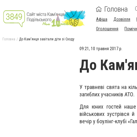
Головна
Афіша
Дозвілля
Оголошення
Поміч
Головна
До Кам'янця завітали діти зі Сходу
09:21, 10 травня 2017 р.
До Кам'ян
У травневі свята на кіл
загиблих учасників АТО.
Для юних гостей наше 
військових зустрівся й
вечір у боулінг-клубі «Га