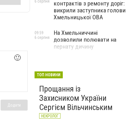
6 серпня
контрактів з ремонту доріг:
викрили заступника голови
Хмельницької ОВА
На Хмельниччині
09:59
6 серпня
дозволили полювати на
пернату дичину
🙂
ТОП НОВИНИ
Прощання із
Захисником України
Сергієм Вільчинським
Додати
НЕКРОЛОГ