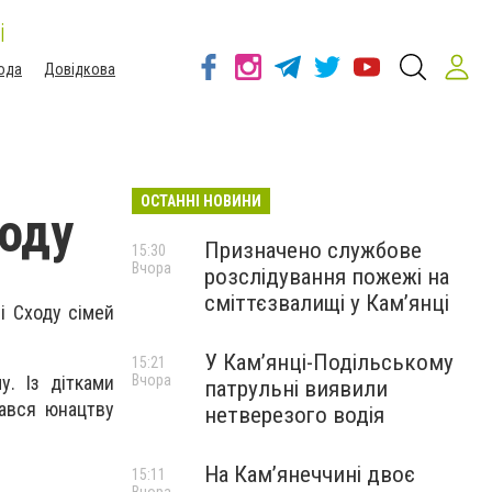
і
ода
Довідкова
ОСТАННІ НОВИНИ
ходу
Призначено службове
15:30
Вчора
розслідування пожежі на
сміттєзвалищі у Кам’янці
і Сходу сімей
У Кам’янці-Подільському
15:21
Вчора
у. Із дітками
патрульні виявили
тався юнацтву
нетверезого водія
На Камʼянеччині двоє
15:11