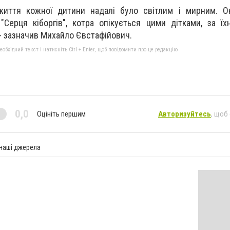
иття кожної дитини надалі було світлим і мирним. О
ї "Серця кіборгів", котра опікується цими дітками, за ї
- зазначив Михайло Євстафійович.
бхідний текст і натисніть Ctrl + Enter, щоб повідомити про це редакцію
0,0
Оцініть першим
Авторизуйтесь
, щоб
 наші джерела