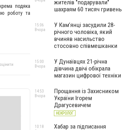
Вчора
жителів "подарували"
крема подяка
шахраям 60 тисяч гривень
хню роботу та
У Камʼянці засудили 28-
15:06
Вчора
річного чоловіка, який
вчиняв насильство
стосовно співмешканки
У Дунаївцях 21-річна
15:00
 оцінити
Вчора
дівчина двічі обікрала
магазин цифрової техніки
Прощання із Захисником
14:53
Вчора
України Ігорем
Драгусевичем
НЕКРОЛОГ
Хабар за підписання
10:18