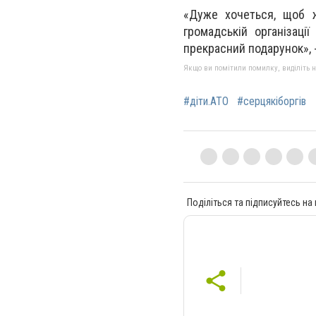
«Дуже хочеться, щоб ж
громадській організаці
прекрасний подарунок», 
Якщо ви помітили помилку, виділіть нео
#діти.АТО
#серцякіборгів
Поділіться та підписуйтесь на