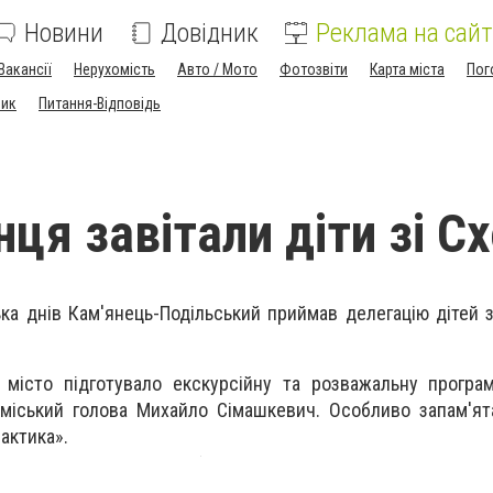
Новини
Довідник
Реклама на сайт
Вакансії
Нерухомість
Авто / Мото
Фотозвіти
Карта міста
Пог
ник
Питання-Відповідь
ця завітали діти зі С
ька днів Кам'янець-Подільський приймав делегацію дітей з
місто підготувало екскурсійну та розважальну програм
 міський голова Михайло Сімашкевич. Особливо запам'я
лактика».