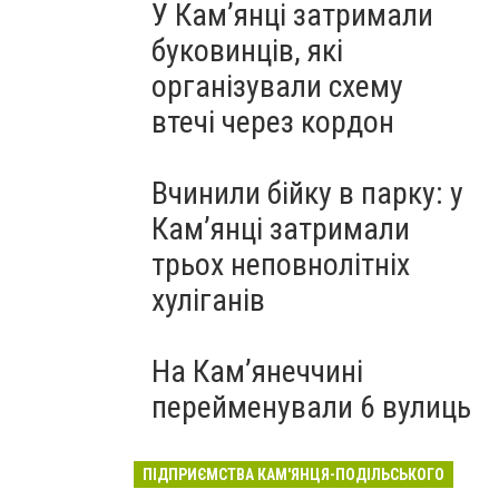
У Кам’янці затримали
буковинців, які
організували схему
втечі через кордон
Вчинили бійку в парку: у
Кам’янці затримали
трьох неповнолітніх
хуліганів
На Камʼянеччині
перейменували 6 вулиць
ПІДПРИЄМСТВА КАМ'ЯНЦЯ-ПОДІЛЬСЬКОГО