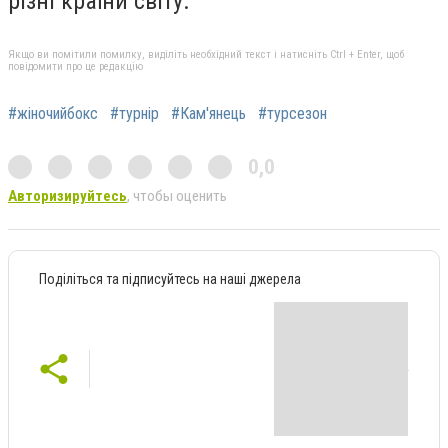
різні країни світу.
Якщо ви помітили помилку, виділіть необхідний текст і натисніть Ctrl + Enter, щоб
повідомити про це редакцію
#жіночийбокс
#турнір
#Кам'янець
#турсезон
0,0
Авторизируйтесь
, чтобы оценить
Поділіться та підписуйтесь на наші джерела