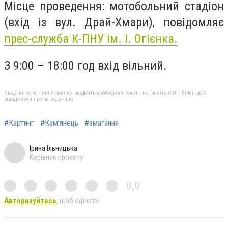
Місце проведення: мотобольний стадіон
(вхід із вул. Драй-Хмари), повідомляє
прес-служба К-ПНУ ім. І. Огієнка.
З 9:00 – 18:00 год вхід вільний.
Якщо ви помітили помилку, виділіть необхідний текст і натисніть Ctrl + Enter, щоб
повідомити про це редакцію
#Картинг
#Кам'янець
#змагання
Ірина Ільницька
Керівник проєкту
0,0
Авторизуйтесь
, щоб оцінити