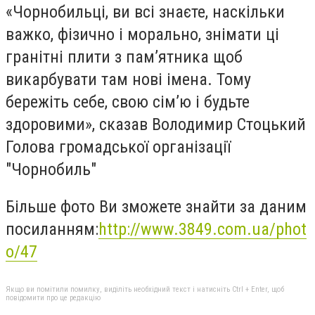
«Чорнобильці, ви всі знаєте, наскільки
важко, фізично і морально, знімати ці
гранітні плити з пам’ятника щоб
викарбувати там нові імена. Тому
бережіть себе, свою сім’ю і будьте
здоровими», сказав Володимир Стоцький
Голова громадської організації
"Чорнобиль"
Більше фото Ви зможете знайти за даним
посиланням:
http://www.3849.com.ua/phot
o/47
Якщо ви помітили помилку, виділіть необхідний текст і натисніть Ctrl + Enter, щоб
повідомити про це редакцію