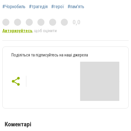
#Чорнобиль
#трагедія
#герої
#пам'ять
0,0
Авторизуйтесь
, щоб оцінити
Поділіться та підписуйтесь на наші джерела
Коментарі