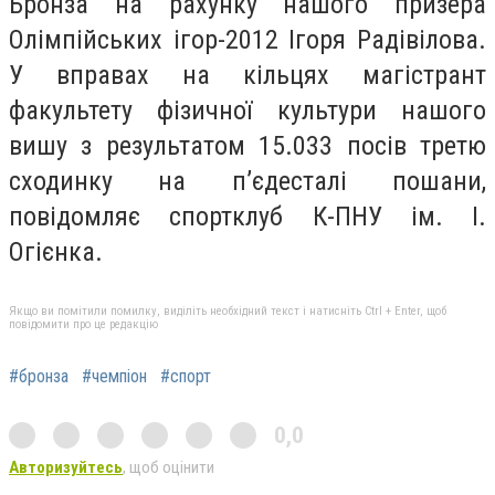
Бронза на рахунку нашого призера
Олімпійських ігор-2012 Ігоря Радівілова.
У вправах на кільцях магістрант
факультету фізичної культури нашого
вишу з результатом 15.033 посів третю
сходинку на п’єдесталі пошани,
повідомляє спортклуб К-ПНУ ім. І.
Огієнка.
Якщо ви помітили помилку, виділіть необхідний текст і натисніть Ctrl + Enter, щоб
повідомити про це редакцію
#бронза
#чемпіон
#спорт
0,0
Авторизуйтесь
, щоб оцінити