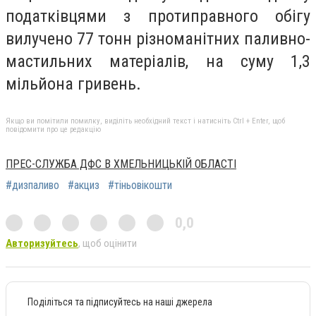
податківцями з протиправного обігу
вилучено 77 тонн різноманітних паливно-
мастильних матеріалів, на суму 1,3
мільйона гривень.
Якщо ви помітили помилку, виділіть необхідний текст і натисніть Ctrl + Enter, щоб
повідомити про це редакцію
ПРЕС-СЛУЖБА ДФС В ХМЕЛЬНИЦЬКІЙ ОБЛАСТІ
#дизпаливо
#акциз
#тіньовікошти
0,0
Авторизуйтесь
, щоб оцінити
Поділіться та підписуйтесь на наші джерела