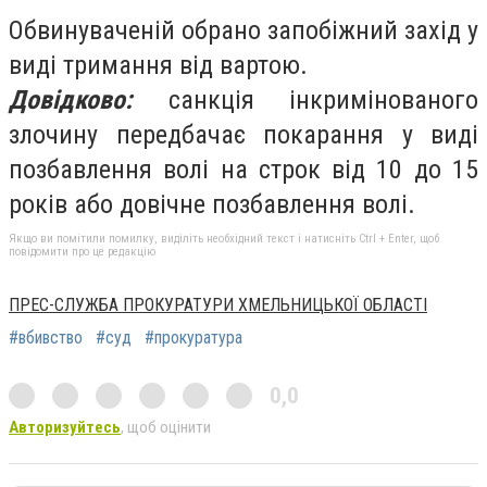
Обвинуваченій обрано запобіжний захід у
виді тримання від вартою.
Довідково:
санкція інкримінованого
злочину передбачає покарання у виді
позбавлення волі на строк від 10 до 15
років або довічне позбавлення волі.
Якщо ви помітили помилку, виділіть необхідний текст і натисніть Ctrl + Enter, щоб
повідомити про це редакцію
ПРЕС-СЛУЖБА ПРОКУРАТУРИ ХМЕЛЬНИЦЬКОЇ ОБЛАСТІ
#вбивство
#суд
#прокуратура
0,0
Авторизуйтесь
, щоб оцінити