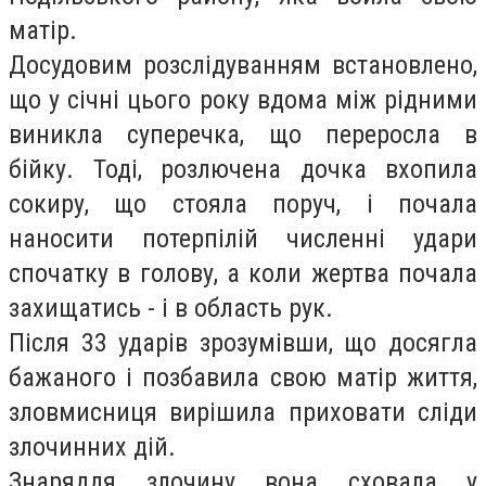
матір.
Досудовим розслідуванням встановлено,
що у січні цього року вдома між рідними
виникла суперечка, що переросла в
бійку. Тоді, розлючена дочка вхопила
сокиру, що стояла поруч, і почала
наносити потерпілій численні удари
спочатку в голову, а коли жертва почала
захищатись - і в область рук.
Після 33 ударів зрозумівши, що досягла
бажаного і позбавила свою матір життя,
зловмисниця вирішила приховати сліди
злочинних дій.
Знаряддя злочину вона сховала у