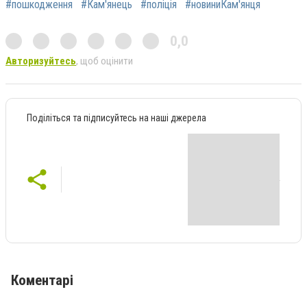
#пошкодження
#Кам'янець
#поліція
#новиниКам'янця
0,0
Авторизуйтесь
, щоб оцінити
Поділіться та підписуйтесь на наші джерела
Коментарі