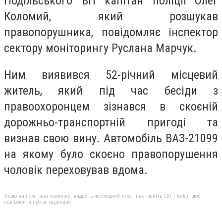
Подільського ВП капітан поліції Олег
Коломий, який розшукав
правопорушника, повідомляє інспектор
сектору моніторингу Руслана Марчук.
Ним виявився 52-річний місцевий
житель, який під час бесіди з
правоохоронцем зізнався в скоєній
дорожньо-транспортній пригоді та
визнав свою вину. Автомобіль ВАЗ-21099
на якому було скоєно правопорушення
чоловік переховував вдома.
Якщо ви помітили помилку, виділіть необхідний текст і натисніть Ctrl + Enter, щоб
повідомити про це редакцію