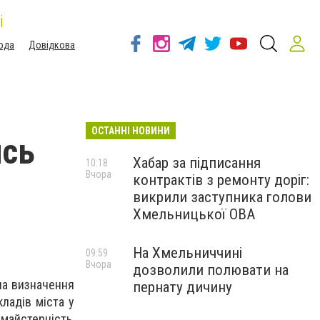
і
ода
Довідкова
ОСТАННІ НОВИНИ
ись
Хабар за підписання
10:18
Вчора
контрактів з ремонту доріг:
викрили заступника голови
Хмельницької ОВА
На Хмельниччині
09:59
Вчора
дозволили полювати на
на визначення
пернату дичину
ладів міста у
майстерність,