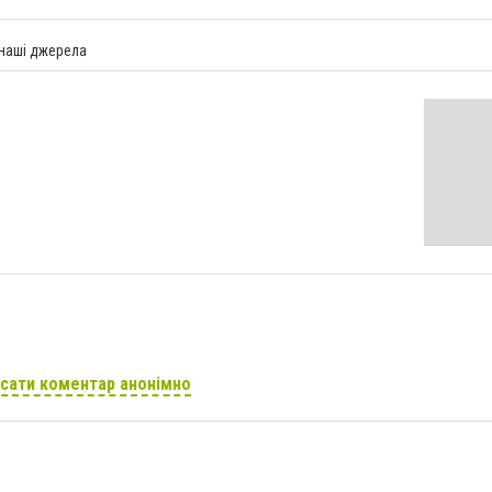
 наші джерела
сати коментар анонімно