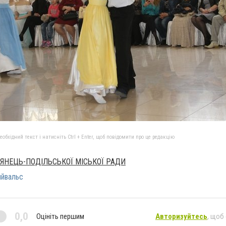
бхідний текст і натисніть Ctrl + Enter, щоб повідомити про це редакцію
'ЯНЕЦЬ-ПОДІЛЬСЬКОЇ МІСЬКОЇ РАДИ
ийвальс
0,0
Оцініть першим
Авторизуйтесь
, щоб