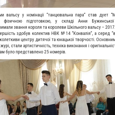
и вальсу у номінації “танцювальна пара” став дует “М
ю фізичною підготовкою, у складі Анни Бужинської
римали звання короля та королеви Шкільного вальсу – 201
першість здобув колектив НВК №14 “Конвалія”, а серед “в
 колеткиви центру дитячої та юнацької творчості. Основни
 журі, стали артистичність, техніка виконання і оригінальні
чам було представлено 25 номерів.