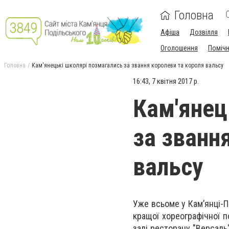
Головна
Афіша
Дозвілля
Оголошення
Поміч
Головна
Кам'янецькі школярі позмагались за звання королеви та короля вальсу
16:43, 7 квітня 2017 р.
Кам'янец
за званн
вальсу
Уже всьоме у Кам’янці-П
кращої хореографічної п
залі ресторану "Версаль