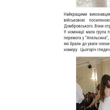
Найкращими виконавцям
військовою посилено
Домбровського. Вони от
У номінації мала група 
перемога у “Апельсина”,
які брали до уваги члени
номеру. Цьогоріч гляда