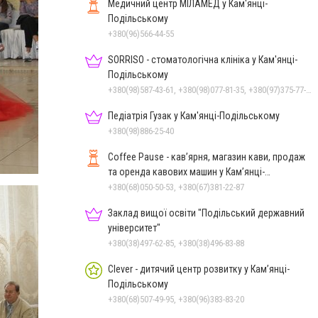
Медичний центр МІЛАМЕД у Кам'янці-
Подільському
+380(96)566-44-55
SORRISO - стоматологічна клініка у Кам'янці-
Подільському
+380(98)587-43-61, +380(98)077-81-35, +380(97)375-77-72, +380(97)982-31-07
Педіатрія Гузак у Кам'янці-Подільському
+380(98)886-25-40
Coffee Pause - кав’ярня, магазин кави, продаж
та оренда кавових машин у Кам’янці-
Подільському
+380(68)050-50-53, +380(67)381-22-87
Заклад вищої освіти "Подільський державний
університет"
+380(38)497-62-85, +380(38)496-83-88
Clever - дитячий центр розвитку у Кам’янці-
Подільському
+380(68)507-49-95, +380(96)383-83-20