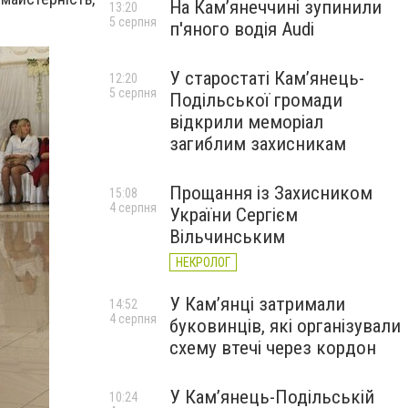
На Камʼянеччині зупинили
13:20
5 серпня
п'яного водія Audi
У старостаті Кам’янець-
12:20
5 серпня
Подільської громади
відкрили меморіал
загиблим захисникам
Прощання із Захисником
15:08
4 серпня
України Сергієм
Вільчинським
НЕКРОЛОГ
У Кам’янці затримали
14:52
4 серпня
буковинців, які організували
схему втечі через кордон
У Кам’янець-Подільській
10:24