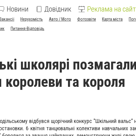
Новини
Довідник
Реклама на сайт
Вакансії
Нерухомість
Авто / Мото
Фотозвіти
Карта міста
Пог
ник
Питання-Відповідь
ькі школярі позмагал
я королеви та короля
одільському відбувся щорічний конкурс "Шкільний вальс” 
остановки. 6 квітня танцювальні колективи навчальних зак
" боролися за звання найкращих, демонструючи журі свою 