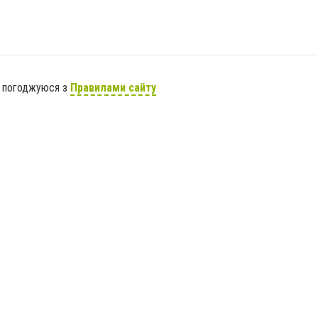
я погоджуюся з
Правилами сайту