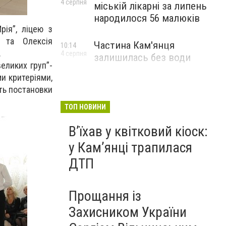
4 серпня
міській лікарні за липень
народилося 56 малюків
рія”, ліцею з
 та Олексія
Частина Кам'янця
10:14
7.
4 серпня
залишилась без води
еликих груп”-
ми критеріями,
сть постановки
ТОП НОВИНИ
Вʼїхав у квітковий кіоск:
у Камʼянці трапилася
ДТП
Прощання із
Захисником України