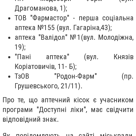
Драгоманова, 1);
ТОВ "Фармастор" - перша соціальна
аптека №155 (вул. Гагаріна,43);
аптека "Валідол" №1(вул. Молодіжна,
19);
"Пані аптека" (вул. Князів
Коріатовичів, 11- Б);
ТзОВ "Родон-Фарм" (пр.
Грушевського, 21/11).
Про те, що аптечний кісок є учасником
програми "Доступні ліки", має свідчити
відповідний знак.
Як повідомляють на сайті міськради,