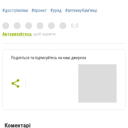
#доступніліки
#проект
#уряд
#аптекиуКам'янці
0,0
Авторизуйтесь
, щоб оцінити
Поділіться та підписуйтесь на наші джерела
Коментарі