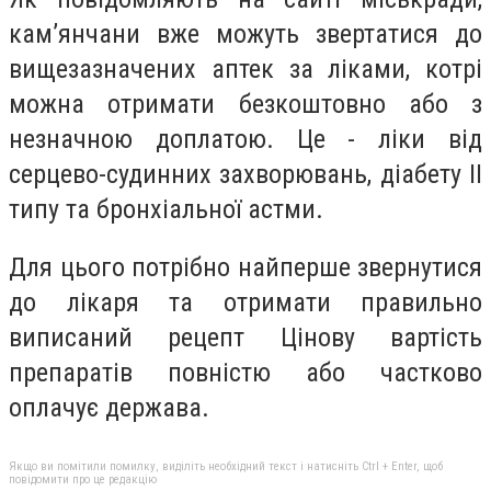
кам’янчани вже можуть звертатися до
вищезазначених аптек за ліками, котрі
можна отримати безкоштовно або з
незначною доплатою. Це - ліки від
серцево-судинних захворювань, діабету ІІ
типу та бронхіальної астми.
Для цього потрібно найперше звернутися
до лікаря та отримати правильно
виписаний рецепт Цінову вартість
препаратів повністю або частково
оплачує держава.
Якщо ви помітили помилку, виділіть необхідний текст і натисніть Ctrl + Enter, щоб
повідомити про це редакцію