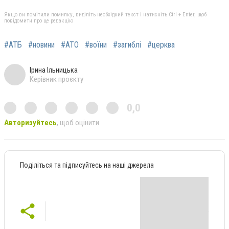
Якщо ви помітили помилку, виділіть необхідний текст і натисніть Ctrl + Enter, щоб
повідомити про це редакцію
#АТБ
#новини
#АТО
#воїни
#загиблі
#церква
Ірина Ільницька
Керівник проєкту
0,0
Авторизуйтесь
, щоб оцінити
Поділіться та підписуйтесь на наші джерела