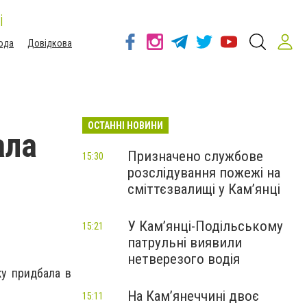
і
ода
Довідкова
ОСТАННІ НОВИНИ
ала
Призначено службове
15:30
розслідування пожежі на
сміттєзвалищі у Кам’янці
У Кам’янці-Подільському
15:21
патрульні виявили
нетверезого водія
ку придбала в
На Камʼянеччині двоє
15:11