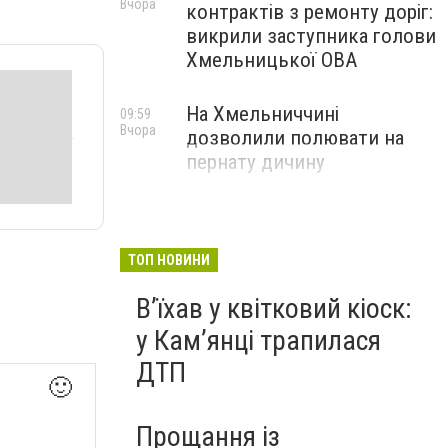
Вчора
контрактів з ремонту доріг:
викрили заступника голови
Хмельницької ОВА
На Хмельниччині
09:59
Вчора
дозволили полювати на
пернату дичину
ТОП НОВИНИ
Вʼїхав у квітковий кіоск:
у Камʼянці трапилася
ДТП
🙂
Прощання із