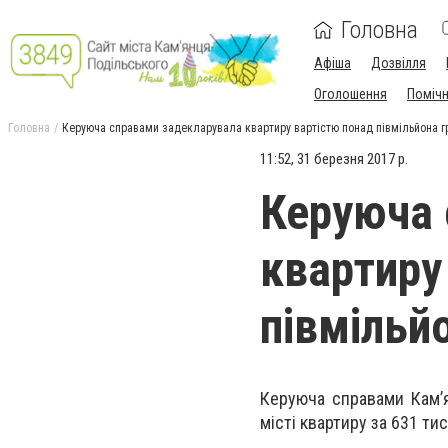
Головна
Афіша
Дозвілля
Оголошення
Поміч
Головна
Керуюча справами задекларувала квартиру вартістю понад півмільйона г
11:52, 31 березня 2017 р.
Керуюча 
квартиру
півмільй
Керуюча справами Кам’я
місті квартиру за 631 ти