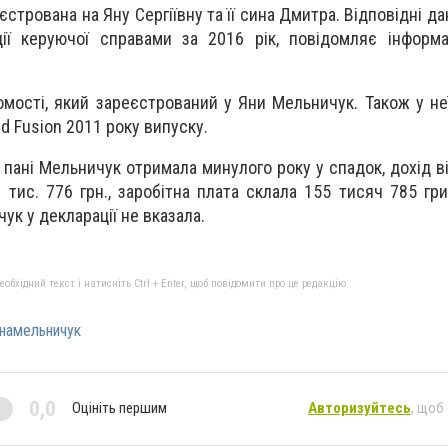
єстрована на Яну Сергіївну та її сина Дмитра. Відповідні д
ії керуючої справами за 2016 рік, повідомляє інформа
омості, який зареєстрований у Яни Мельничук. Також у не
d Fusion 2011 року випуску.
пані Мельничук отримала минулого року у спадок, дохід в
 тис. 776 грн., заробітна плата склала 155 тисяч 785 гр
к у декларації не вказала.
бхідний текст і натисніть Ctrl + Enter, щоб повідомити про це редакцію
намельничук
0,0
Оцініть першим
Авторизуйтесь
, щоб