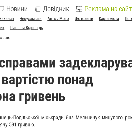
Новини
Довідник
Реклама на сайт
Вакансії
Нерухомість
Авто / Мото
Фотозвіти
Карта міста
Пог
ник
Питання-Відповідь
ривень
справами задекларув
 вартістю понад
она гривень
нець-Подільської міськради Яна Мельничук минулого ро
сячу 591 гривню.