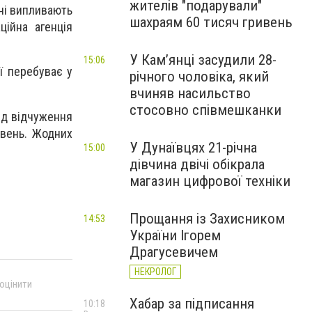
жителів "подарували"
ані випливають
шахраям 60 тисяч гривень
ційна агенція
У Камʼянці засудили 28-
15:06
ї перебуває у
річного чоловіка, який
вчиняв насильство
стосовно співмешканки
ід відчуження
ивень. Жодних
У Дунаївцях 21-річна
15:00
дівчина двічі обікрала
магазин цифрової техніки
Прощання із Захисником
14:53
України Ігорем
Драгусевичем
НЕКРОЛОГ
 оцінити
Хабар за підписання
10:18