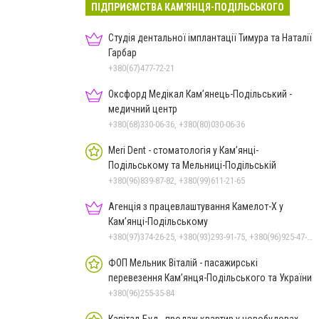
ПІДПРИЄМСТВА КАМ'ЯНЦЯ-ПОДІЛЬСЬКОГО
Студія дентальної імплантації Тимура та Наталії
Гарбар
+380(67)477-72-21
Оксфорд Медікал Кам’янець-Подільський -
медичний центр
+380(68)330-06-36, +380(80)030-06-36
Meri Dent - стоматологія у Кам’янці-
Подільському та Мельниці-Подільській
+380(96)839-87-82, +380(99)611-21-65
Агенція з працевлаштування Камелот-Х у
Кам’янці-Подільському
+380(97)374-26-25, +380(93)293-91-75, +380(96)925-47-71, +380(73)327-54-83
ФОП Мельник Віталій - пасажирські
перевезення Кам’янця-Подільського та України
+380(96)255-35-84