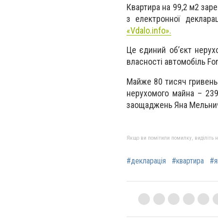
Квартира на 99,2 м2 заре
з електронної декларац
«Vdalo.info».
Це єдиний об’єкт нерух
власності автомобіль For
Майже 80 тисяч гривень 
нерухомого майна – 239
заощаджень Яна Мельничу
Якщо ви помітили помилку, виділіть нео
#декларація
#квартира
#я