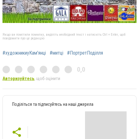
Якщо ви помітили помилку, виділіть необхідний текст і натисніть Ctrl + Enter, щоб
повідомити про це редакцію
#художникиуКам'янці
#митці
#ПортретПоділля
0,0
Авторизуйтесь
, щоб оцінити
Поділіться та підписуйтесь на наші джерела