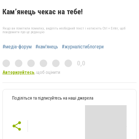
Кам’янець чекає на тебе!
Якщо ви помітили помилку, виділіть необхідний текст і натисніть Ctrl + Enter, щоб
повідомити про це редакцію
#медіа-форум
#кам'янець
#журналістиблогери
0,0
Авторизуйтесь
, щоб оцінити
Поділіться та підписуйтесь на наші джерела