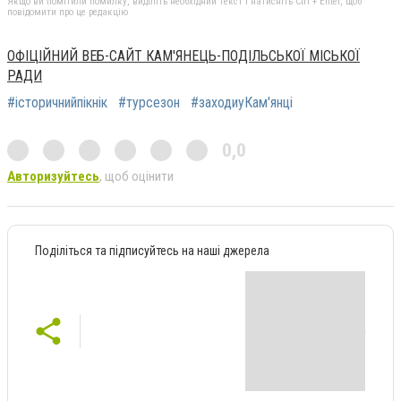
Якщо ви помітили помилку, виділіть необхідний текст і натисніть Ctrl + Enter, щоб
повідомити про це редакцію
ОФІЦІЙНИЙ ВЕБ-САЙТ КАМ'ЯНЕЦЬ-ПОДІЛЬСЬКОЇ МІСЬКОЇ
РАДИ
#історичнийпікнік
#турсезон
#заходиуКам'янці
0,0
Авторизуйтесь
, щоб оцінити
Поділіться та підписуйтесь на наші джерела