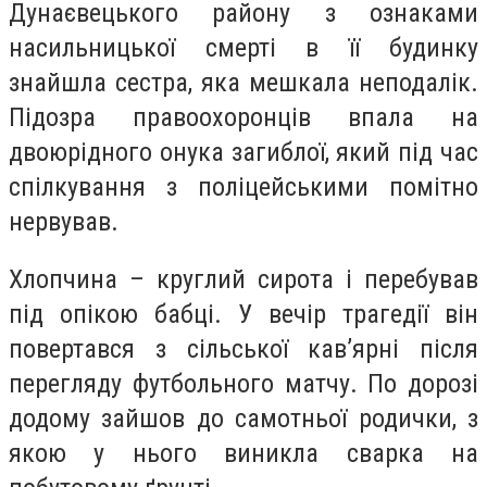
Дунаєвецького району з ознаками
насильницької смерті в її будинку
знайшла сестра, яка мешкала неподалік.
Підозра правоохоронців впала на
двоюрідного онука загиблої, який під час
спілкування з поліцейськими помітно
нервував.
Хлопчина – круглий сирота і перебував
під опікою бабці. У вечір трагедії він
повертався з сільської кав’ярні після
перегляду футбольного матчу. По дорозі
додому зайшов до самотньої родички, з
якою у нього виникла сварка на