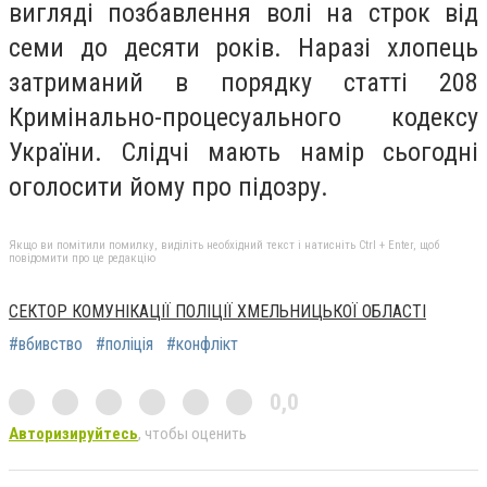
вигляді позбавлення волі на строк від
семи до десяти років. Наразі хлопець
затриманий в порядку статті 208
Кримінально-процесуального кодексу
України. Слідчі мають намір сьогодні
оголосити йому про підозру.
Якщо ви помітили помилку, виділіть необхідний текст і натисніть Ctrl + Enter, щоб
повідомити про це редакцію
СЕКТОР КОМУНІКАЦІЇ ПОЛІЦІЇ ХМЕЛЬНИЦЬКОЇ ОБЛАСТІ
#вбивство
#поліція
#конфлікт
0,0
Авторизируйтесь
, чтобы оценить