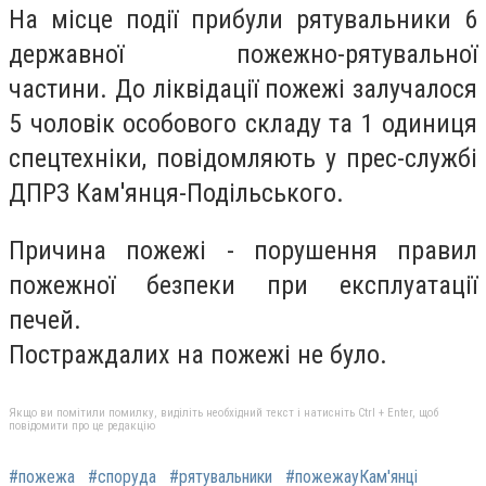
На місце події прибули рятувальники 6
державної пожежно-рятувальної
частини. До ліквідації пожежі залучалося
5 чоловік особового складу та 1 одиниця
спецтехніки, повідомляють у прес-службі
ДПРЗ Кам'янця-Подільського.
Причина пожежі - порушення правил
пожежної безпеки при експлуатації
печей.
Постраждалих на пожежі не було.
Якщо ви помітили помилку, виділіть необхідний текст і натисніть Ctrl + Enter, щоб
повідомити про це редакцію
#пожежа
#споруда
#рятувальники
#пожежауКам'янці