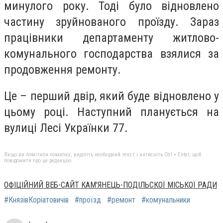
минулого року. Тоді було відновлено
частину зруйнованого проїзду. Зараз
працівники департаменту житлово-
комунального господарства взялися за
продовження ремонту.
Це – перший двір, який буде відновлено у
цьому році. Наступний планується на
вулиці Лесі Українки 77.
Якщо ви помітили помилку, виділіть необхідний текст і натисніть Ctrl + Enter, щоб
повідомити про це редакцію
ОФІЦІЙНИЙ ВЕБ-САЙТ КАМ'ЯНЕЦЬ-ПОДІЛЬСКОЇ МІСЬКОЇ РАДИ
#КнязівКоріатовичів
#проїзд
#ремонт
#комунальники