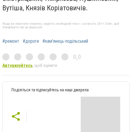
Вутіша, Князів Коріатовичів.
Якщо ви помітили помилку, виділіть необхідний текст і натисніть Ctrl + Enter, щоб
повідомити про це редакцію
#ремонт
#дороги
#кам'янець-подільський
0,0
Авторизуйтесь
, щоб оцінити
Поділіться та підписуйтесь на наші джерела