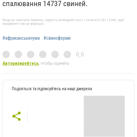
спалювання 14737 свиней.
Якщо ви помітили помилку, виділіть необхідний текст і натисніть Ctrl + Enter, щоб
повідомити про це редакцію
#африканськачума
#свиноферми
0,0
Авторизируйтесь
, чтобы оценить
Поділіться та підписуйтесь на наші джерела